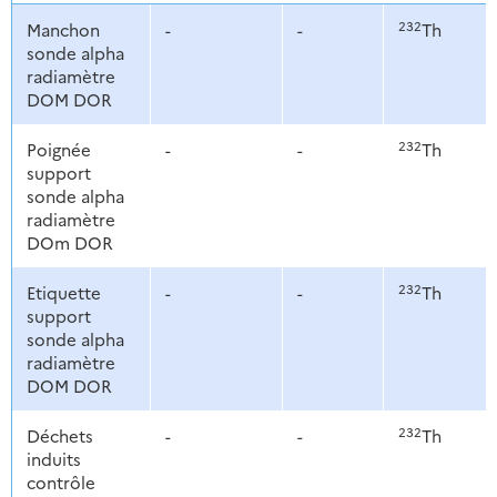
232
Manchon
-
-
Th
sonde alpha
radiamètre
DOM DOR
232
Poignée
-
-
Th
support
sonde alpha
radiamètre
DOm DOR
232
Etiquette
-
-
Th
support
sonde alpha
radiamètre
DOM DOR
232
Déchets
-
-
Th
induits
contrôle