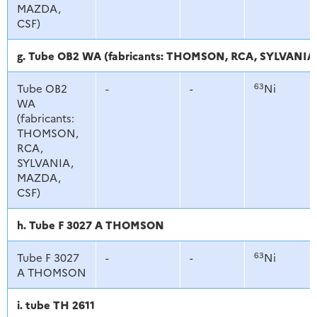
MAZDA,
CSF)
g. Tube OB2 WA (fabricants: THOMSON, RCA, SYLVANI
63
Tube OB2
-
-
Ni
WA
(fabricants:
THOMSON,
RCA,
SYLVANIA,
MAZDA,
CSF)
h. Tube F 3027 A THOMSON
63
Tube F 3027
-
-
Ni
A THOMSON
i. tube TH 2611