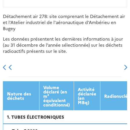
Détachement air 278: site comprenant le Détachement air
et l'Atelier industriel de l'aéronautique d'Ambérieu en
Bugey
Les données présentent les dernières informations à jour
(au 31 décembre de l’année sélectionnée) sur les déchets
radioactifs présents sur le site.
2013
2014
2015
2016
Volume
Activité
déclaré (en
Nature des
déclarée
m³
Radionucléi
déchets
(en
équivalent
MBq)
conditionné)
1. TUBES ÉLECTRONIQUES