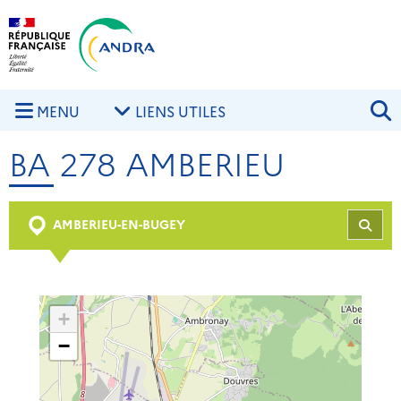
Aller au contenu principal
Skip to navigation
R
MENU
LIENS UTILES
BA 278 AMBERIEU
AMBERIEU-EN-BUGEY
REC
+
−