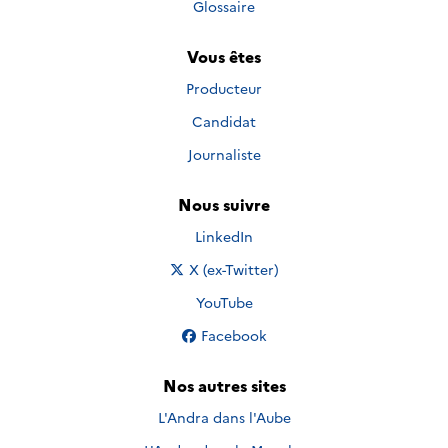
Glossaire
Vous êtes
Producteur
Candidat
Journaliste
Nous suivre
Nous suivre sur
LinkedIn
Nous suivre sur
X (ex-Twitter)
Nous suivre sur
YouTube
Nous suivre sur
Facebook
Nos autres sites
L'Andra dans l'Aube