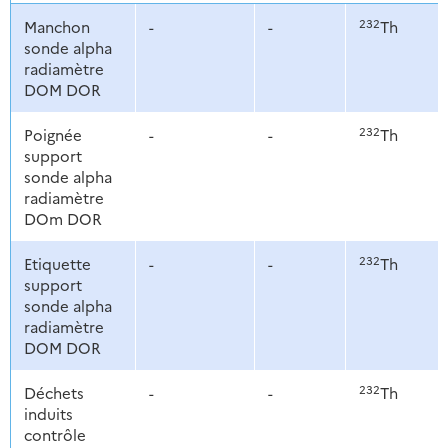
232
Manchon
-
-
Th
sonde alpha
radiamètre
DOM DOR
232
Poignée
-
-
Th
support
sonde alpha
radiamètre
DOm DOR
232
Etiquette
-
-
Th
support
sonde alpha
radiamètre
DOM DOR
232
Déchets
-
-
Th
induits
contrôle