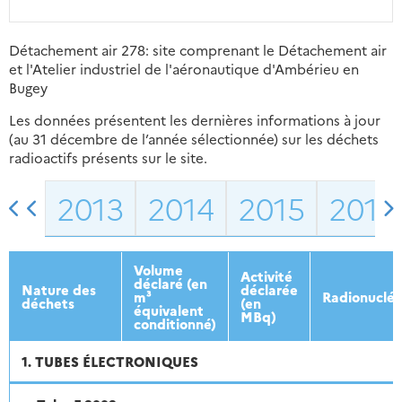
Détachement air 278: site comprenant le Détachement air
et l'Atelier industriel de l'aéronautique d'Ambérieu en
Bugey
Les données présentent les dernières informations à jour
(au 31 décembre de l’année sélectionnée) sur les déchets
radioactifs présents sur le site.
2013
2014
2015
2016
Volume
Activité
déclaré (en
Nature des
déclarée
m³
Radionucléi
déchets
(en
équivalent
MBq)
conditionné)
1. TUBES ÉLECTRONIQUES