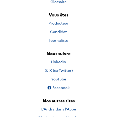
Glossaire
Vous êtes
Producteur
Candidat
Journaliste
Nous suivre
Nous suivre sur
LinkedIn
Nous suivre sur
X (ex-Twitter)
Nous suivre sur
YouTube
Nous suivre sur
Facebook
Nos autres sites
L'Andra dans l'Aube