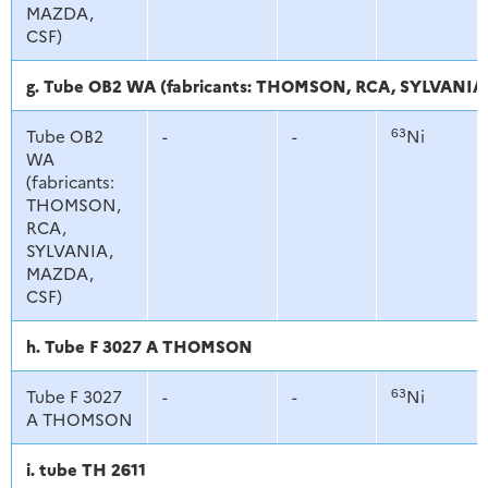
MAZDA,
CSF)
g. Tube OB2 WA (fabricants: THOMSON, RCA, SYLVANI
63
Tube OB2
-
-
Ni
WA
(fabricants:
THOMSON,
RCA,
SYLVANIA,
MAZDA,
CSF)
h. Tube F 3027 A THOMSON
63
Tube F 3027
-
-
Ni
A THOMSON
i. tube TH 2611