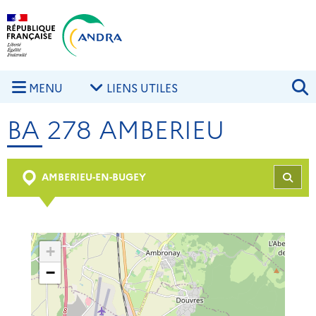
Aller au contenu principal
Skip to navigation
R
MENU
LIENS UTILES
BA 278 AMBERIEU
AMBERIEU-EN-BUGEY
REC
+
−