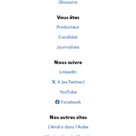
Glossaire
Vous êtes
Producteur
Candidat
Journaliste
Nous suivre
Nous suivre sur
LinkedIn
Nous suivre sur
X (ex-Twitter)
Nous suivre sur
YouTube
Nous suivre sur
Facebook
Nos autres sites
L'Andra dans l'Aube