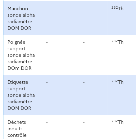
232
Manchon
-
-
Th
sonde alpha
radiamètre
DOM DOR
232
Poignée
-
-
Th
support
sonde alpha
radiamètre
DOm DOR
232
Etiquette
-
-
Th
support
sonde alpha
radiamètre
DOM DOR
232
Déchets
-
-
Th
induits
contrôle