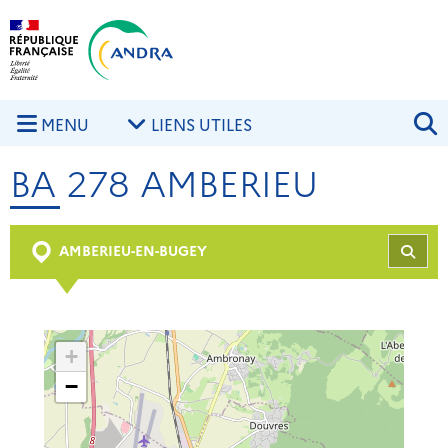
Aller au contenu principal
Skip to navigation
R
MENU
LIENS UTILES
BA 278 AMBERIEU
AMBERIEU-EN-BUGEY
REC
+
−