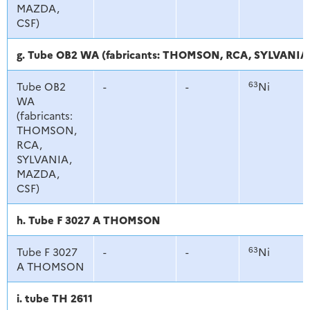
MAZDA,
CSF)
g. Tube OB2 WA (fabricants: THOMSON, RCA, SYLVANI
63
Tube OB2
-
-
Ni
WA
(fabricants:
THOMSON,
RCA,
SYLVANIA,
MAZDA,
CSF)
h. Tube F 3027 A THOMSON
63
Tube F 3027
-
-
Ni
A THOMSON
i. tube TH 2611