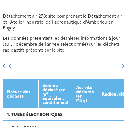
Détachement air 278: site comprenant le Détachement air
et l'Atelier industriel de l'aéronautique d'Ambérieu en
Bugey
Les données présentent les dernières informations à jour
(au 31 décembre de l’année sélectionnée) sur les déchets
radioactifs présents sur le site.
2013
2014
2015
2016
Volume
Activité
déclaré (en
Nature des
déclarée
m³
Radionucléi
déchets
(en
équivalent
MBq)
conditionné)
1. TUBES ÉLECTRONIQUES