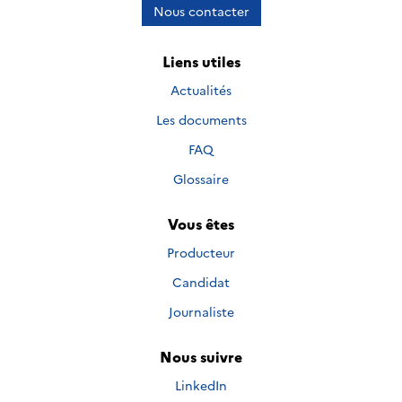
Nous contacter
Liens utiles
Actualités
Les documents
FAQ
Glossaire
Vous êtes
Producteur
Candidat
Journaliste
Nous suivre
Nous suivre sur
LinkedIn