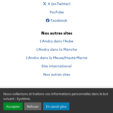
Nous suivre sur
X (ex-Twitter)
Nous suivre sur
YouTube
Nous suivre sur
Facebook
Nos autres sites
L'Andra dans l'Aube
L'Andra dans la Manche
L'Andra dans la Meuse/Haute-Marne
Site international
Nos autres sites
Nous collectons et traitons vos informations personnelles dans le but
Andra.fr
© 2026 - Andra. Tous droits réservés.
suivant :
Système
.
Accepter
Refuser
En savoir plus