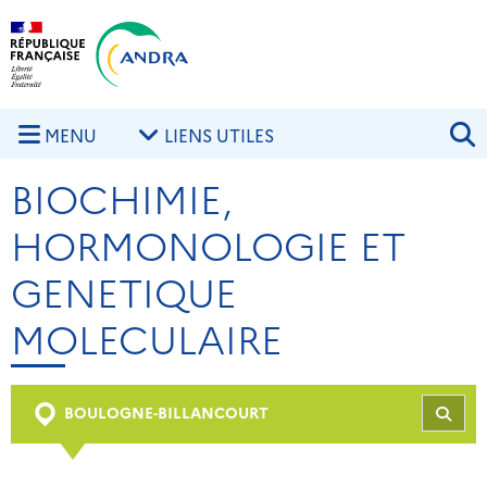
Aller au contenu principal
Skip to navigation
R
MENU
LIENS UTILES
BIOCHIMIE,
HORMONOLOGIE ET
GENETIQUE
MOLECULAIRE
BOULOGNE-BILLANCOURT
REC