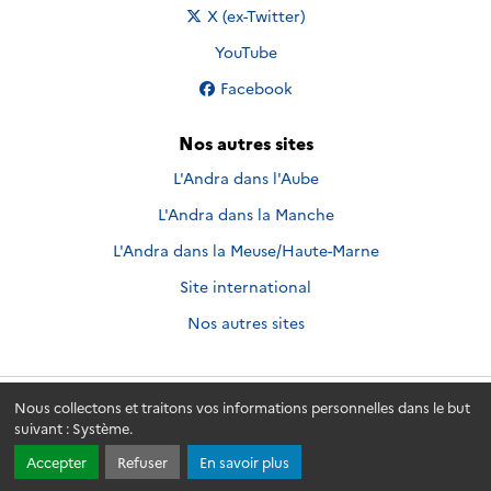
Nous suivre sur
X (ex-Twitter)
Nous suivre sur
YouTube
Nous suivre sur
Facebook
Nos autres sites
L'Andra dans l'Aube
L'Andra dans la Manche
L'Andra dans la Meuse/Haute-Marne
Site international
Nos autres sites
Nous collectons et traitons vos informations personnelles dans le but
Andra.fr
© 2026 - Andra. Tous droits réservés.
suivant :
Système
.
Accepter
Refuser
En savoir plus