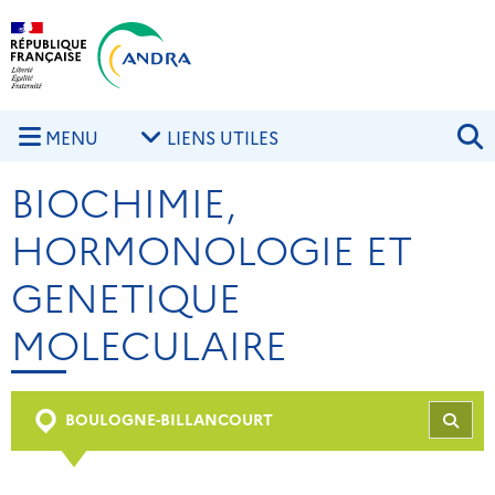
Aller au contenu principal
Skip to navigation
R
MENU
LIENS UTILES
BIOCHIMIE,
HORMONOLOGIE ET
GENETIQUE
MOLECULAIRE
BOULOGNE-BILLANCOURT
REC