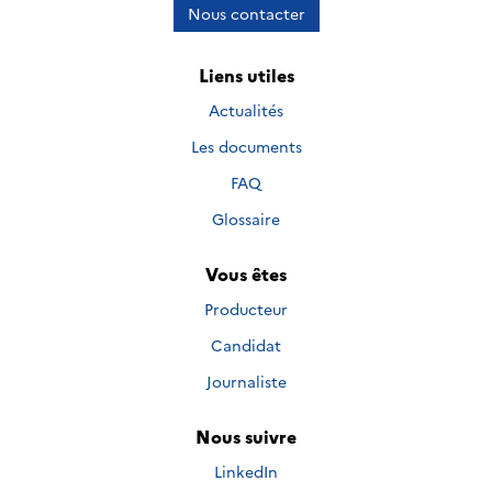
Nous contacter
Liens utiles
Actualités
Les documents
FAQ
Glossaire
Vous êtes
Producteur
Candidat
Journaliste
Nous suivre
Nous suivre sur
LinkedIn