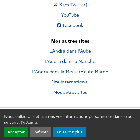
Nous suivre sur
X (ex-Twitter)
Nous suivre sur
YouTube
Nous suivre sur
Facebook
Nos autres sites
L'Andra dans l'Aube
L'Andra dans la Manche
L'Andra dans la Meuse/Haute-Marne
Site international
Nos autres sites
Nous collectons et traitons vos informations personnelles dans le but
Andra.fr
© 2026 - Andra. Tous droits réservés.
suivant :
Système
.
Accepter
Refuser
En savoir plus