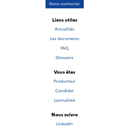
Nous contacter
Liens utiles
Actualités
Les documents
FAQ
Glossaire
Vous êtes
Producteur
Candidat
Journaliste
Nous suivre
Nous suivre sur
LinkedIn