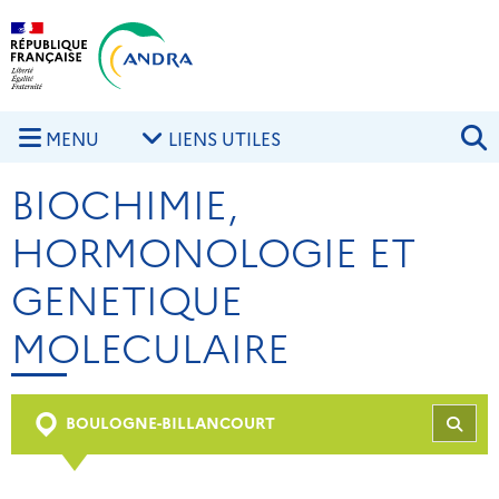
Aller au contenu principal
Skip to navigation
R
MENU
LIENS UTILES
BIOCHIMIE,
HORMONOLOGIE ET
GENETIQUE
MOLECULAIRE
BOULOGNE-BILLANCOURT
REC