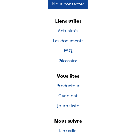
Nous contacter
Liens utiles
Actualités
Les documents
FAQ
Glossaire
Vous êtes
Producteur
Candidat
Journaliste
Nous suivre
Nous suivre sur
LinkedIn