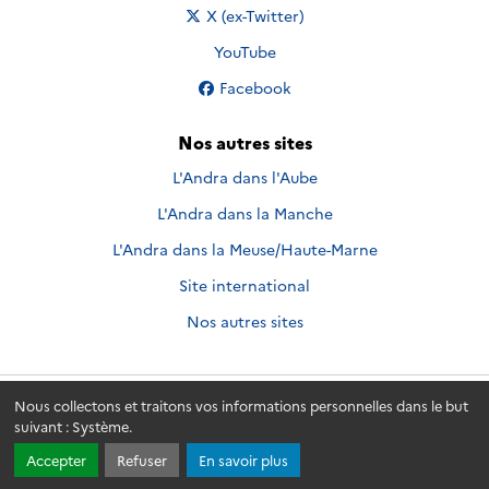
Nous suivre sur
X (ex-Twitter)
Nous suivre sur
YouTube
Nous suivre sur
Facebook
Nos autres sites
L'Andra dans l'Aube
L'Andra dans la Manche
L'Andra dans la Meuse/Haute-Marne
Site international
Nos autres sites
Nous collectons et traitons vos informations personnelles dans le but
Andra.fr
© 2026 - Andra. Tous droits réservés.
suivant :
Système
.
Accepter
Refuser
En savoir plus