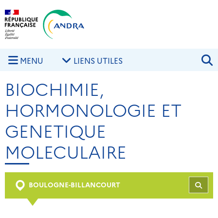
Aller au contenu principal
Skip to navigation
R
MENU
LIENS UTILES
BIOCHIMIE,
HORMONOLOGIE ET
GENETIQUE
MOLECULAIRE
BOULOGNE-BILLANCOURT
REC