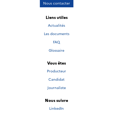
Nous contacter
Liens utiles
Actualités
Les documents
FAQ
Glossaire
Vous êtes
Producteur
Candidat
Journaliste
Nous suivre
Nous suivre sur
LinkedIn