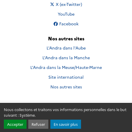
Nous suivre sur
X (ex-Twitter)
Nous suivre sur
YouTube
Nous suivre sur
Facebook
Nos autres sites
L'Andra dans l'Aube
L'Andra dans la Manche
L'Andra dans la Meuse/Haute-Marne
Site international
Nos autres sites
Nous collectons et traitons vos informations personnelles dans le but
Andra.fr
© 2026 - Andra. Tous droits réservés.
suivant :
Système
.
Accepter
Refuser
En savoir plus