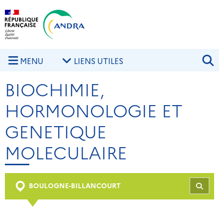
Aller au contenu principal
Skip to navigation
R
MENU
LIENS UTILES
BIOCHIMIE,
HORMONOLOGIE ET
GENETIQUE
MOLECULAIRE
BOULOGNE-BILLANCOURT
REC