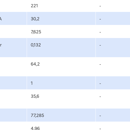
221
-
A
30,2
-
7,625
-
r
0,132
-
64,2
-
1
-
35,6
-
77,285
-
4,96
-