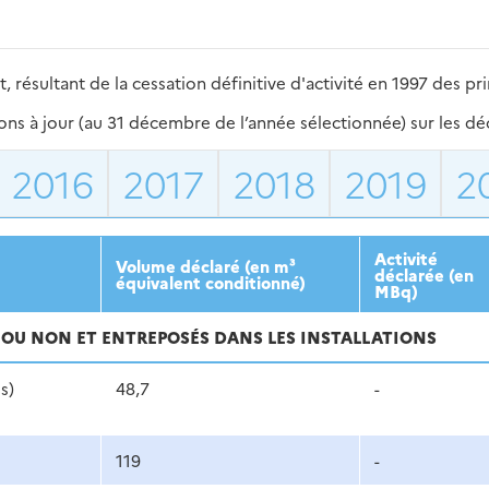
sultant de la cessation définitive d'activité en 1997 des princ
s à jour (au 31 décembre de l’année sélectionnée) sur les déch
2016
2017
2018
2019
2
Activité
Volume déclaré (en m³
déclarée (en
équivalent conditionné)
MBq)
 OU NON ET ENTREPOSÉS DANS LES INSTALLATIONS
s)
48,7
-
119
-