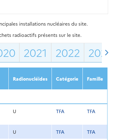
ipales installations nucléaires du site.
ets radioactifs présents sur le site.
020
2021
2022
2023
202
Radionucléides
Catégorie
Famille
U
TFA
TFA
U
TFA
TFA