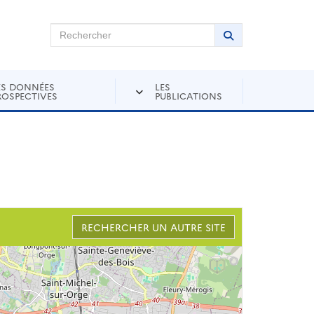
chercher sur Andra Inventaire
Rechercher
Lancer la recher
ES DONNÉES
LES
ROSPECTIVES
PUBLICATIONS
RECHERCHER UN AUTRE SITE