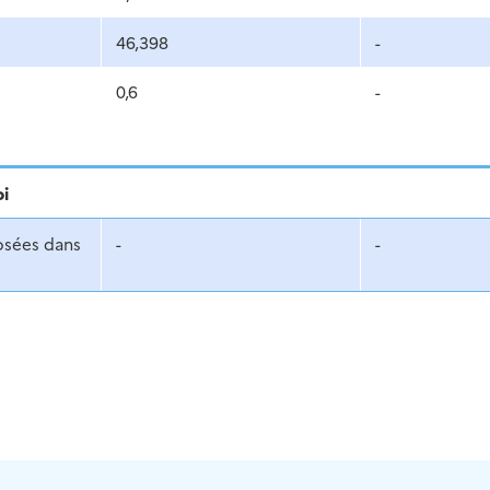
46,398
-
0,6
-
oi
osées dans
-
-