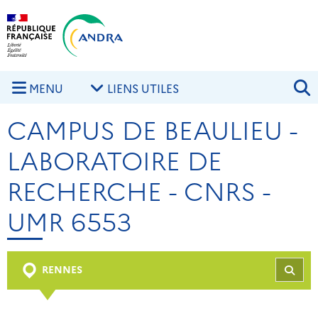
Aller au contenu principal
Skip to navigation
R
MENU
LIENS UTILES
CAMPUS DE BEAULIEU -
LABORATOIRE DE
RECHERCHE - CNRS -
UMR 6553
RENNES
REC