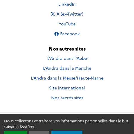
Nous suivre sur
LinkedIn
Nous suivre sur
X (ex-Twitter)
Nous suivre sur
YouTube
Nous suivre sur
Facebook
Nos autres sites
L'Andra dans l'Aube
L'Andra dans la Manche
L'Andra dans la Meuse/Haute-Marne
Site international
Nos autres sites
Nous collectons et traitons vos informations personnelles dans le but
Andra.fr
© 2026 - Andra. Tous droits réservés.
suivant :
Système
.