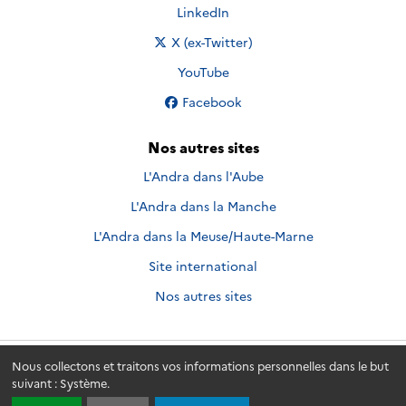
Nous suivre sur
LinkedIn
Nous suivre sur
X (ex-Twitter)
Nous suivre sur
YouTube
Nous suivre sur
Facebook
Nos autres sites
L'Andra dans l'Aube
L'Andra dans la Manche
L'Andra dans la Meuse/Haute-Marne
Site international
Nos autres sites
Nous collectons et traitons vos informations personnelles dans le but
Andra.fr
© 2026 - Andra. Tous droits réservés.
suivant :
Système
.