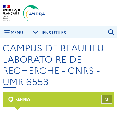
Aller au contenu principal
Skip to navigation
R
MENU
LIENS UTILES
CAMPUS DE BEAULIEU -
LABORATOIRE DE
RECHERCHE - CNRS -
UMR 6553
RENNES
REC