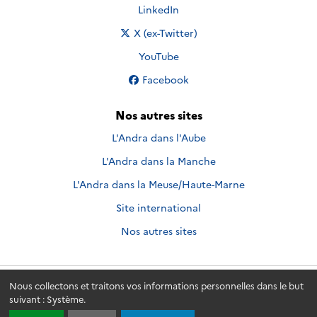
Nous suivre sur
LinkedIn
Nous suivre sur
X (ex-Twitter)
Nous suivre sur
YouTube
Nous suivre sur
Facebook
Nos autres sites
L'Andra dans l'Aube
L'Andra dans la Manche
L'Andra dans la Meuse/Haute-Marne
Site international
Nos autres sites
Nous collectons et traitons vos informations personnelles dans le but
Andra.fr
© 2026 - Andra. Tous droits réservés.
suivant :
Système
.