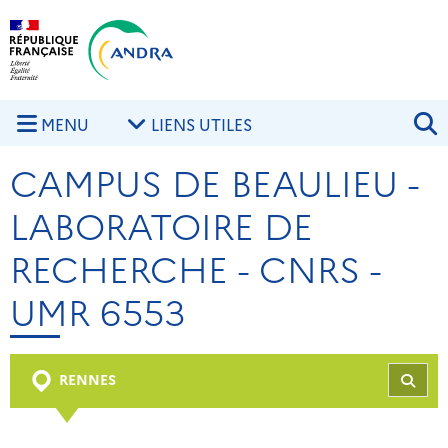
Aller au contenu principal
Skip to navigation
R
MENU
LIENS UTILES
CAMPUS DE BEAULIEU -
LABORATOIRE DE
RECHERCHE - CNRS -
UMR 6553
RENNES
REC