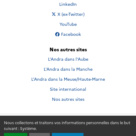
Nous suivre sur
LinkedIn
Nous suivre sur
X (ex-Twitter)
Nous suivre sur
YouTube
Nous suivre sur
Facebook
Nos autres sites
L'Andra dans l'Aube
L'Andra dans la Manche
L'Andra dans la Meuse/Haute-Marne
Site international
Nos autres sites
Nous collectons et traitons vos informations personnelles dans le but
Andra.fr
© 2026 - Andra. Tous droits réservés.
suivant :
Système
.