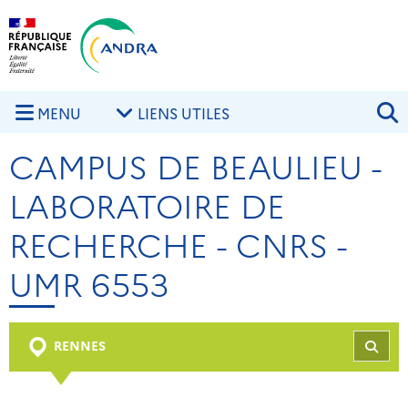
Aller au contenu principal
Skip to navigation
R
MENU
LIENS UTILES
CAMPUS DE BEAULIEU -
LABORATOIRE DE
RECHERCHE - CNRS -
UMR 6553
RENNES
REC