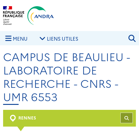
Aller au contenu principal
Skip to navigation
R
MENU
LIENS UTILES
CAMPUS DE BEAULIEU -
LABORATOIRE DE
RECHERCHE - CNRS -
UMR 6553
RENNES
REC