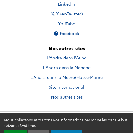
Nous suivre sur
LinkedIn
Nous suivre sur
X (ex-Twitter)
Nous suivre sur
YouTube
Nous suivre sur
Facebook
Nos autres sites
L'Andra dans l'Aube
L'Andra dans la Manche
L'Andra dans la Meuse/Haute-Marne
Site international
Nos autres sites
Nous collectons et traitons vos informations personnelles dans le but
Andra.fr
© 2026 - Andra. Tous droits réservés.
suivant :
Système
.