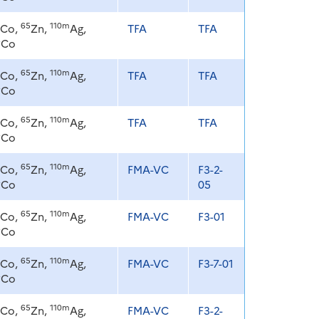
65
110m
Co,
Zn,
Ag,
TFA
TFA
8
Co
65
110m
Co,
Zn,
Ag,
TFA
TFA
8
Co
65
110m
Co,
Zn,
Ag,
TFA
TFA
8
Co
65
110m
Co,
Zn,
Ag,
FMA-VC
F3-2-
8
Co
05
65
110m
Co,
Zn,
Ag,
FMA-VC
F3-01
8
Co
65
110m
Co,
Zn,
Ag,
FMA-VC
F3-7-01
8
Co
65
110m
Co,
Zn,
Ag,
FMA-VC
F3-2-