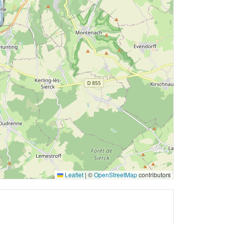
Leaflet
|
©
OpenStreetMap
contributors