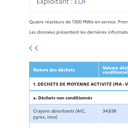
Exploitant :
EDF
Quatre réacteurs de 1300 MWe en service. Prem
Les données présentent les dernières information
2013
2014
2015
Volume décl
Nature des déchets
conditionné
1. DÉCHETS DE MOYENNE ACTIVITÉ (MA - 
a. Déchets non conditionnés
Crayons absorbants (AIC,
34,638
pyrex, inox)