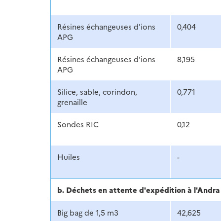
Résines échangeuses d'ions
0,404
APG
Résines échangeuses d'ions
8,195
APG
Silice, sable, corindon,
0,771
grenaille
Sondes RIC
0,12
Huiles
-
b. Déchets en attente d'expédition à l'And
Big bag de 1,5 m3
42,625