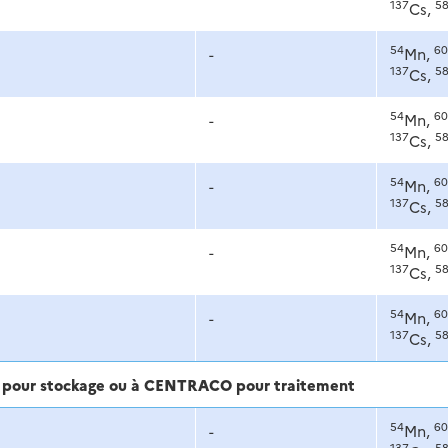
137
5
Cs,
54
60
-
Mn,
137
5
Cs,
54
60
-
Mn,
137
5
Cs,
54
60
-
Mn,
137
5
Cs,
54
60
-
Mn,
137
5
Cs,
54
60
-
Mn,
137
5
Cs,
ra pour stockage ou à CENTRACO pour traitement
54
60
-
Mn,
137
5