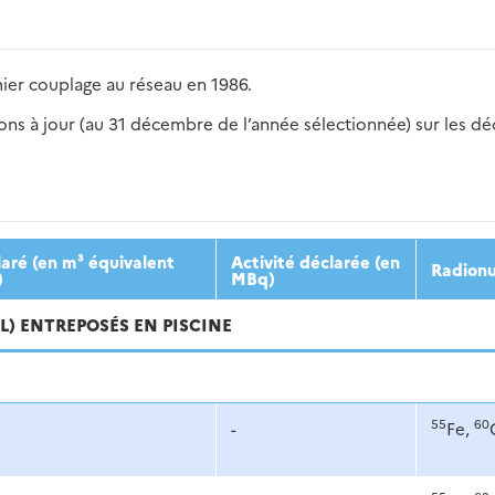
ier couplage au réseau en 1986.
s à jour (au 31 décembre de l’année sélectionnée) sur les déch
2016
2017
2018
2019
20
aré (en m³ équivalent
Activité déclarée (en
Radionu
)
MBq)
VL) ENTREPOSÉS EN PISCINE
55
60
-
Fe,