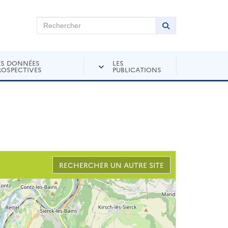
chercher sur Andra Inventaire
Rechercher
Lancer la recher
ES DONNÉES
LES
ROSPECTIVES
PUBLICATIONS
RECHERCHER UN AUTRE SITE