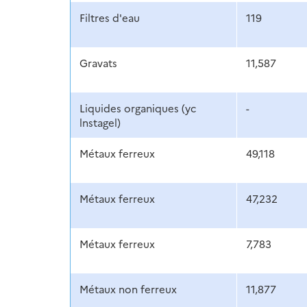
Filtres d'eau
119
Gravats
11,587
Liquides organiques (yc
-
lnstagel)
Métaux ferreux
49,118
Métaux ferreux
47,232
Métaux ferreux
7,783
Métaux non ferreux
11,877