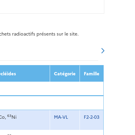
ets radioactifs présents sur le site.
20
2021
2022
2023
2024
cléides
Catégorie
Famille
63
Co,
Ni
MA-VL
F2-2-03