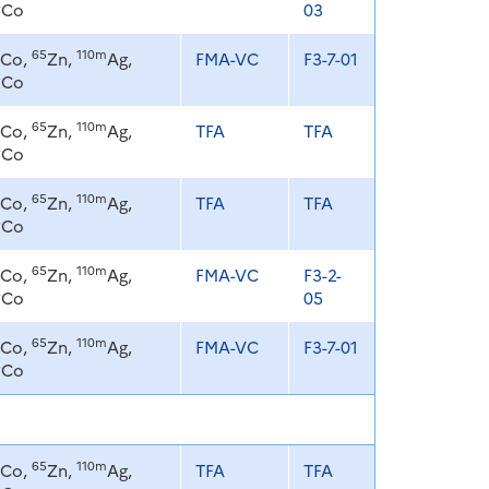
8
Co
03
65
110m
Co,
Zn,
Ag,
FMA-VC
F3-7-01
8
Co
65
110m
Co,
Zn,
Ag,
TFA
TFA
8
Co
65
110m
Co,
Zn,
Ag,
TFA
TFA
8
Co
65
110m
Co,
Zn,
Ag,
FMA-VC
F3-2-
8
Co
05
65
110m
Co,
Zn,
Ag,
FMA-VC
F3-7-01
8
Co
65
110m
Co,
Zn,
Ag,
TFA
TFA
8