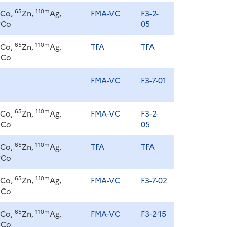
65
110m
Co,
Zn,
Ag,
FMA-VC
F3-2-
8
Co
05
65
110m
Co,
Zn,
Ag,
TFA
TFA
8
Co
FMA-VC
F3-7-01
65
110m
Co,
Zn,
Ag,
FMA-VC
F3-2-
8
Co
05
65
110m
Co,
Zn,
Ag,
TFA
TFA
8
Co
65
110m
Co,
Zn,
Ag,
FMA-VC
F3-7-02
8
Co
65
110m
Co,
Zn,
Ag,
FMA-VC
F3-2-15
8
Co