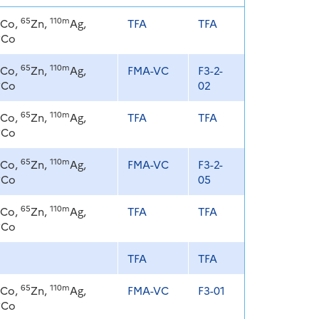
65
110m
Co,
Zn,
Ag,
TFA
TFA
8
Co
65
110m
Co,
Zn,
Ag,
FMA-VC
F3-2-
8
Co
02
65
110m
Co,
Zn,
Ag,
TFA
TFA
8
Co
65
110m
Co,
Zn,
Ag,
FMA-VC
F3-2-
8
Co
05
65
110m
Co,
Zn,
Ag,
TFA
TFA
8
Co
TFA
TFA
65
110m
Co,
Zn,
Ag,
FMA-VC
F3-01
8
Co