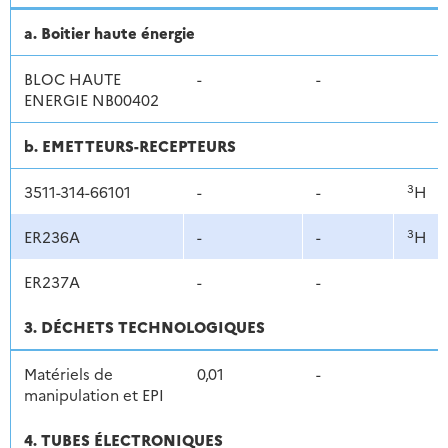
a. Boitier haute énergie
BLOC HAUTE
-
-
ENERGIE NB00402
b. EMETTEURS-RECEPTEURS
3
3511-314-66101
-
-
H
3
ER236A
-
-
H
ER237A
-
-
3. DÉCHETS TECHNOLOGIQUES
Matériels de
0,01
-
manipulation et EPI
4. TUBES ÉLECTRONIQUES