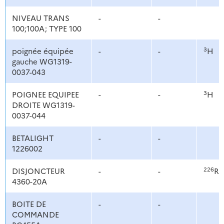
NIVEAU TRANS
-
-
100;100A; TYPE 100
3
poignée équipée
-
-
H
gauche WG1319-
0037-043
3
POIGNEE EQUIPEE
-
-
H
DROITE WG1319-
0037-044
BETALIGHT
-
-
1226002
226
DISJONCTEUR
-
-
Ra
4360-20A
BOITE DE
-
-
COMMANDE