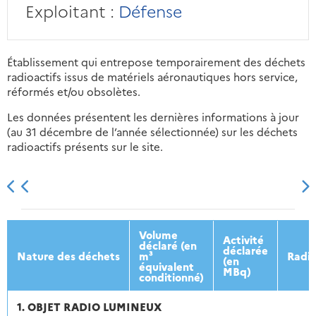
Exploitant :
Défense
Établissement qui entrepose temporairement des déchets
radioactifs issus de matériels aéronautiques hors service,
réformés et/ou obsolètes.
Les données présentent les dernières informations à jour
(au 31 décembre de l’année sélectionnée) sur les déchets
radioactifs présents sur le site.
2013
2014
2015
2016
Volume
Activité
déclaré (en
déclarée
Nature des déchets
m³
Radio
(en
équivalent
MBq)
conditionné)
1. OBJET RADIO LUMINEUX