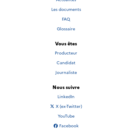
Les documents
FAQ
Glossaire
Vous êtes
Producteur
Candidat
Journaliste
Nous suivre
Nous suivre sur
LinkedIn
Nous suivre sur
X (ex-Twitter)
Nous suivre sur
YouTube
Nous suivre sur
Facebook