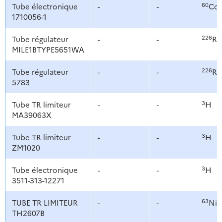
60
Tube électronique
-
-
Co
1710056-1
226
Tube régulateur
-
-
Ra
MILE1BTYPE5651WA
226
Tube régulateur
-
-
Ra
5783
3
Tube TR limiteur
-
-
H
MA39063X
3
Tube TR limiteur
-
-
H
ZM1020
3
Tube électronique
-
-
H
3511-313-12271
63
TUBE TR LIMITEUR
-
-
Ni
TH2607B