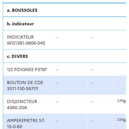
a. BOUSSOLES
b. indicateur
INDICATEUR
-
-
WG1381-0806-045
c. DIVERS
1/2 POIGNEE P3197
-
-
BOUTON DE CDE
-
-
3511-130-58701
226
DISJONCTEUR
-
-
Ra
4360-20A
226
AMPEREMETRE 57-
-
-
Ra
15-0-60