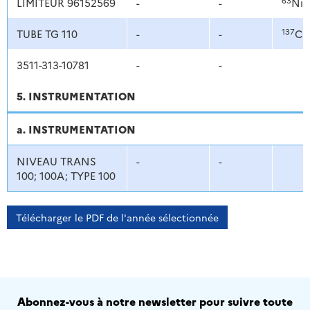
LIMITEUR 96152569
-
-
Ni
137
TUBE TG 110
-
-
Cs
3511-313-10781
-
-
5. INSTRUMENTATION
a. INSTRUMENTATION
NIVEAU TRANS
-
-
100; 100A; TYPE 100
Télécharger le PDF de l'année sélectionnée
Abonnez-vous à notre newsletter pour suivre toute