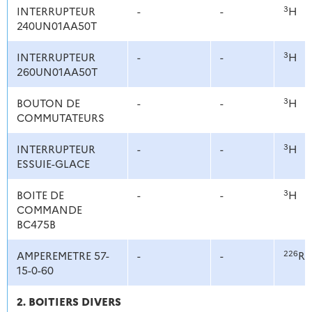
3
INTERRUPTEUR
-
-
H
240UN01AA50T
3
INTERRUPTEUR
-
-
H
260UN01AA50T
3
BOUTON DE
-
-
H
COMMUTATEURS
3
INTERRUPTEUR
-
-
H
ESSUIE-GLACE
3
BOITE DE
-
-
H
COMMANDE
BC475B
226
AMPEREMETRE 57-
-
-
Ra
15-0-60
2. BOITIERS DIVERS