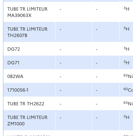
3
TUBE TR LIMITEUR
-
-
H
MA39063X
3
TUBE TR LIMITEUR
-
-
H
TH2607B
3
DG72
-
-
H
3
DG71
-
-
H
63
0B2WA
-
-
Ni
60
1710056-1
-
-
Co
63
TUBE TR TH2622
-
-
Ni
3
TUBE TR LIMITEUR
-
-
H
ZM1000
63