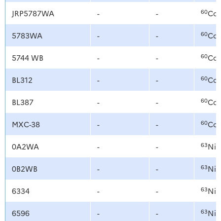
60
JRP5787WA
-
-
Co
60
5783WA
-
-
Co
60
5744 WB
-
-
Co
60
BL312
-
-
Co
60
BL387
-
-
Co
60
MXC-38
-
-
Co
63
0A2WA
-
-
Ni
63
0B2WB
-
-
Ni
63
6334
-
-
Ni
63
6596
-
-
Ni