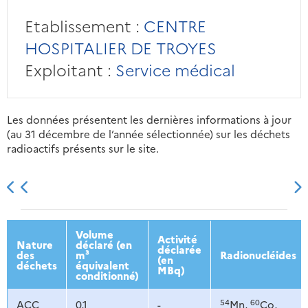
Etablissement :
CENTRE
HOSPITALIER DE TROYES
Exploitant :
Service médical
Les données présentent les dernières informations à jour
(au 31 décembre de l’année sélectionnée) sur les déchets
radioactifs présents sur le site.
2013
2014
2015
2016
Volume
Activité
Nature
déclaré (en
déclarée
des
m³
Radionucléides
(en
déchets
équivalent
MBq)
conditionné)
54
60
ACC
0,1
-
Mn,
Co,