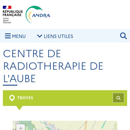
Aller au contenu principal
Skip to navigation
R
MENU
LIENS UTILES
CENTRE DE
RADIOTHERAPIE DE
L'AUBE
TROYES
REC
+