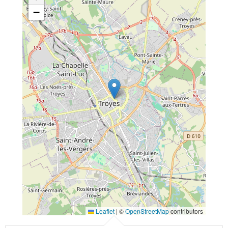
−
Leaflet
|
©
OpenStreetMap
contributors