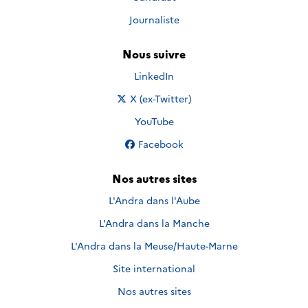
Journaliste
Nous suivre
Nous suivre sur
LinkedIn
Nous suivre sur
X (ex-Twitter)
Nous suivre sur
YouTube
Nous suivre sur
Facebook
Nos autres sites
L'Andra dans l'Aube
L'Andra dans la Manche
L'Andra dans la Meuse/Haute-Marne
Site international
Nos autres sites