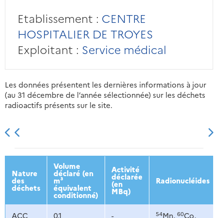
Etablissement :
CENTRE
HOSPITALIER DE TROYES
Exploitant :
Service médical
Les données présentent les dernières informations à jour
(au 31 décembre de l’année sélectionnée) sur les déchets
radioactifs présents sur le site.
2013
2014
2015
2016
Volume
Activité
Nature
déclaré (en
déclarée
des
m³
Radionucléides
(en
déchets
équivalent
MBq)
conditionné)
54
60
ACC
0,1
-
Mn,
Co,