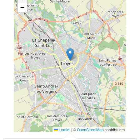
−
Leaflet
|
©
OpenStreetMap
contributors