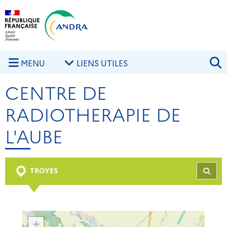
Aller au contenu principal
Skip to navigation
R
MENU
LIENS UTILES
CENTRE DE
RADIOTHERAPIE DE
L'AUBE
TROYES
REC
+