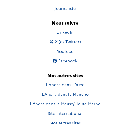
Journaliste
Nous suivre
Nous suivre sur
LinkedIn
Nous suivre sur
X (ex-Twitter)
Nous suivre sur
YouTube
Nous suivre sur
Facebook
Nos autres sites
L'Andra dans l'Aube
L'Andra dans la Manche
L'Andra dans la Meuse/Haute-Marne
Site international
Nos autres sites