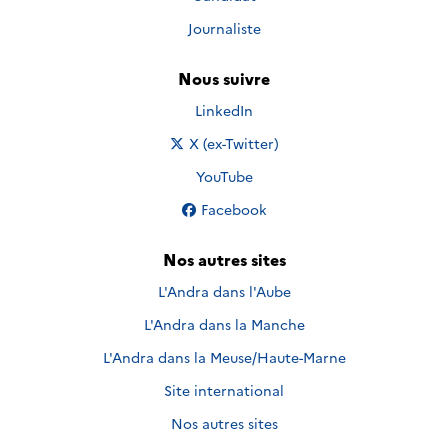
Journaliste
Nous suivre
Nous suivre sur
LinkedIn
Nous suivre sur
X (ex-Twitter)
Nous suivre sur
YouTube
Nous suivre sur
Facebook
Nos autres sites
L'Andra dans l'Aube
L'Andra dans la Manche
L'Andra dans la Meuse/Haute-Marne
Site international
Nos autres sites