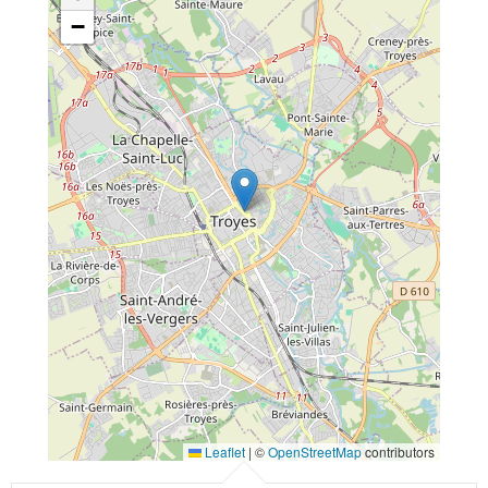
−
Leaflet
|
©
OpenStreetMap
contributors