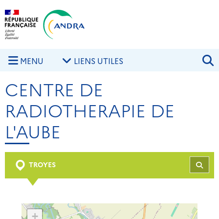
Aller au contenu principal
Skip to navigation
R
MENU
LIENS UTILES
CENTRE DE
RADIOTHERAPIE DE
L'AUBE
TROYES
REC
+