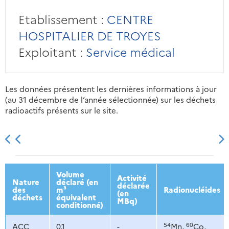
Etablissement :
CENTRE
HOSPITALIER DE TROYES
Exploitant :
Service médical
Les données présentent les dernières informations à jour
(au 31 décembre de l’année sélectionnée) sur les déchets
radioactifs présents sur le site.
2013
2014
2015
2016
Volume
Activité
Nature
déclaré (en
déclarée
des
m³
Radionucléides
(en
déchets
équivalent
MBq)
conditionné)
54
60
ACC
0,1
-
Mn,
Co,