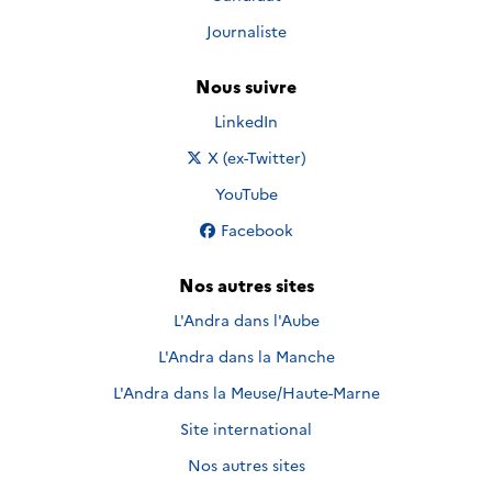
Journaliste
Nous suivre
Nous suivre sur
LinkedIn
Nous suivre sur
X (ex-Twitter)
Nous suivre sur
YouTube
Nous suivre sur
Facebook
Nos autres sites
L'Andra dans l'Aube
L'Andra dans la Manche
L'Andra dans la Meuse/Haute-Marne
Site international
Nos autres sites