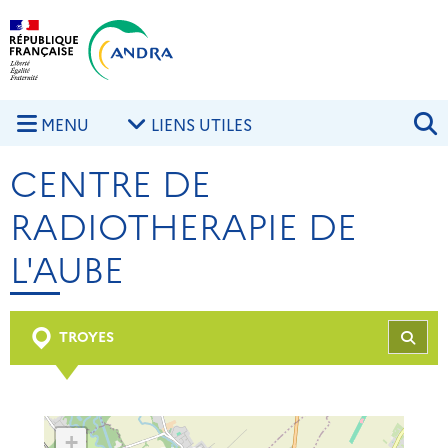
Aller au contenu principal
Skip to navigation
R
MENU
LIENS UTILES
CENTRE DE
RADIOTHERAPIE DE
L'AUBE
TROYES
REC
+