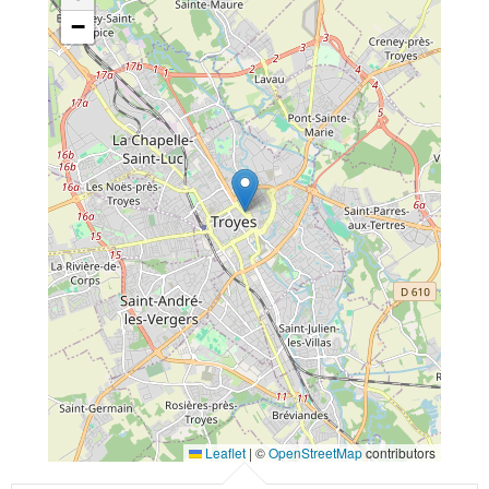
−
Leaflet
|
©
OpenStreetMap
contributors