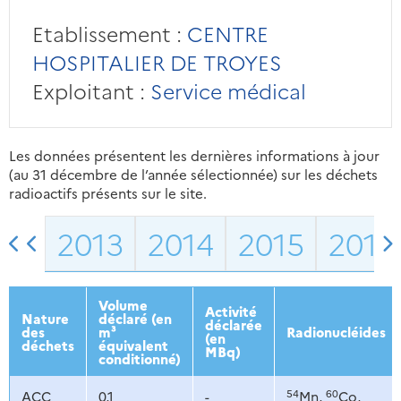
Etablissement :
CENTRE
HOSPITALIER DE TROYES
Exploitant :
Service médical
Les données présentent les dernières informations à jour
(au 31 décembre de l’année sélectionnée) sur les déchets
radioactifs présents sur le site.
2013
2014
2015
2016
Volume
Activité
Nature
déclaré (en
déclarée
des
m³
Radionucléides
(en
déchets
équivalent
MBq)
conditionné)
54
60
ACC
0,1
-
Mn,
Co,