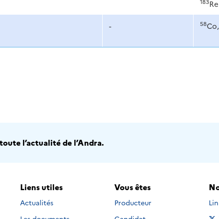
183
Re
58
-
Co,
oute l’actualité de l’Andra.
Liens utiles
Vous êtes
No
Nou
Actualités
Producteur
Li
Les documents
Candidat