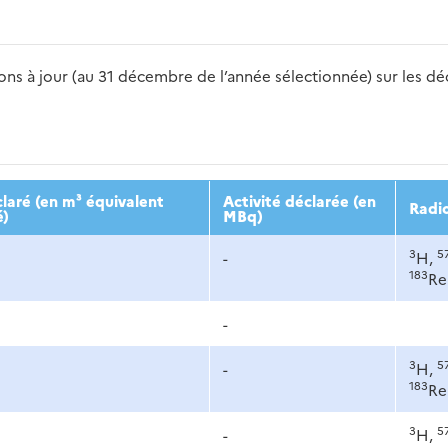
s à jour (au 31 décembre de l’année sélectionnée) sur les déch
2016
2017
2018
2019
20
laré (en m³ équivalent
Activité déclarée (en
Radi
é)
MBq)
3
5
-
H,
183
Re
-
3
5
-
H,
183
Re
3
5
-
H,