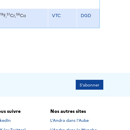
18
51
56
F,
Cr,
Co
VTC
DGD
S’abonner
us suivre
Nos autres sites
s suivre sur
nkedIn
L'Andra dans l'Aube
Nous suivre sur
X (ex-Twitter)
L'Andra dans la Manche