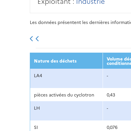
Exploitant :
Industrie
Les données présentent les dernières information
2013
2014
2015
Volume déc
Nature des déchets
conditionn
LA4
-
pièces activées du cyclotron
0,43
LH
-
SI
0,076