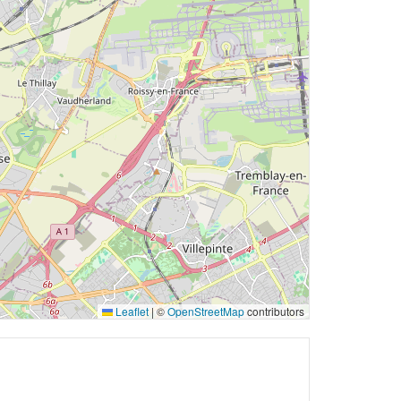
Leaflet
|
©
OpenStreetMap
contributors