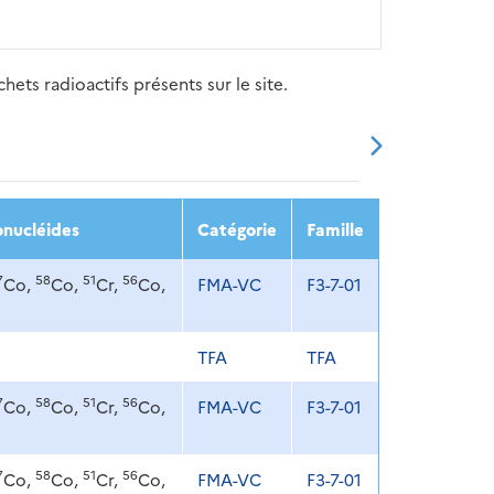
ets radioactifs présents sur le site.
20
2021
2022
2023
2024
onucléides
Catégorie
Famille
7
58
51
56
Co,
Co,
Cr,
Co,
FMA-VC
F3-7-01
TFA
TFA
7
58
51
56
Co,
Co,
Cr,
Co,
FMA-VC
F3-7-01
7
58
51
56
Co,
Co,
Cr,
Co,
FMA-VC
F3-7-01