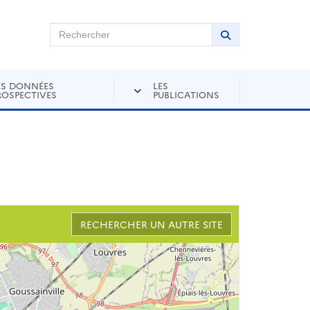
chercher sur Andra Inventaire
Rechercher
Lancer la recher
ES DONNÉES
LES
ROSPECTIVES
PUBLICATIONS
RECHERCHER UN AUTRE SITE