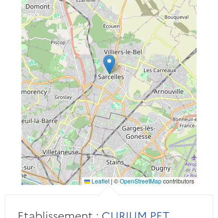
Leaflet
|
©
OpenStreetMap
contributors
Etablissement :
CURIUM PET