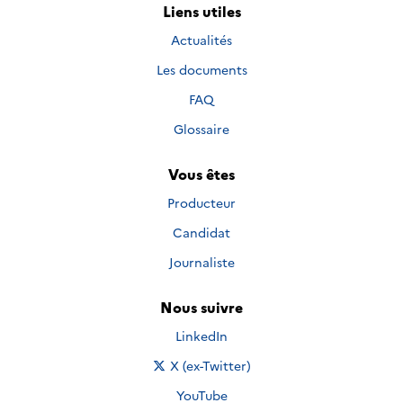
Liens utiles
Actualités
Les documents
FAQ
Glossaire
Vous êtes
Producteur
Candidat
Journaliste
Nous suivre
Nous suivre sur
LinkedIn
Nous suivre sur
X (ex-Twitter)
Nous suivre sur
YouTube