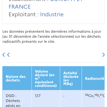
FRANCE
Exploitant :
Industrie
Les données présentent les dernières informations à jour
(au 31 décembre de l’année sélectionnée) sur les déchets
radioactifs présents sur le site.
2013
2014
2015
2016
Volume
Activité
déclaré (en
Nature des
déclarée
m³
Radionucléi
déchets
(en
équivalent
MBq)
conditionné)
58
18
51
DGD -
1,17
-
Co,
F,
Cr
Déchets
gérés en