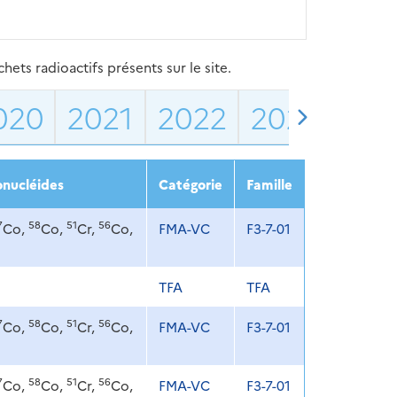
ets radioactifs présents sur le site.
020
2021
2022
2023
202
onucléides
Catégorie
Famille
7
58
51
56
Co,
Co,
Cr,
Co,
FMA-VC
F3-7-01
TFA
TFA
7
58
51
56
Co,
Co,
Cr,
Co,
FMA-VC
F3-7-01
7
58
51
56
Co,
Co,
Cr,
Co,
FMA-VC
F3-7-01