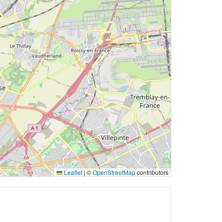
Leaflet
|
©
OpenStreetMap
contributors