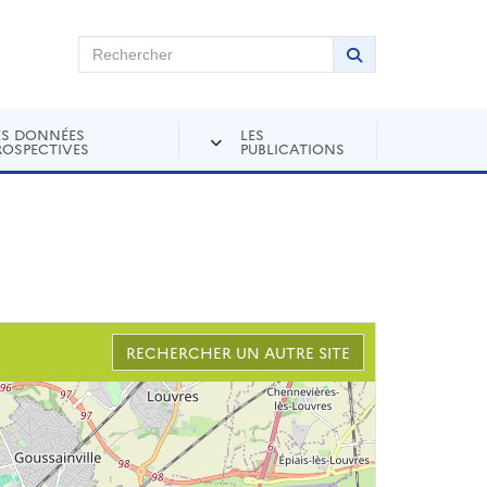
chercher sur Andra Inventaire
Rechercher
Lancer la recher
ES DONNÉES
LES
ROSPECTIVES
PUBLICATIONS
RECHERCHER UN AUTRE SITE