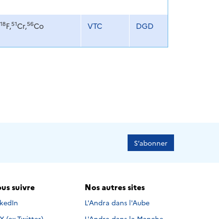
18
51
56
F,
Cr,
Co
VTC
DGD
S’abonner
us suivre
Nos autres sites
s suivre sur
nkedIn
L'Andra dans l'Aube
Nous suivre sur
X (ex-Twitter)
L'Andra dans la Manche