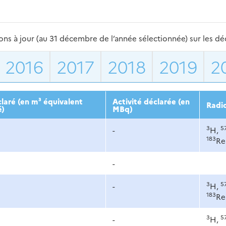
s à jour (au 31 décembre de l’année sélectionnée) sur les déch
2016
2017
2018
2019
2
laré (en m³ équivalent
Activité déclarée (en
Radi
é)
MBq)
3
5
-
H,
183
Re
-
3
5
-
H,
183
Re
3
5
-
H,