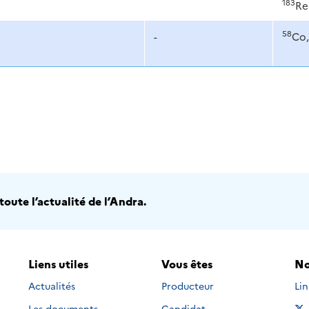
183
Re
58
-
Co,
oute l’actualité de l’Andra.
Liens utiles
Vous êtes
No
Nou
Actualités
Producteur
Li
Les documents
Candidat