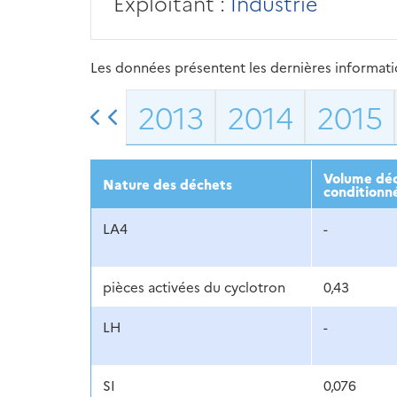
Exploitant :
Industrie
Les données présentent les dernières information
2013
2014
2015
Volume déc
Nature des déchets
conditionn
LA4
-
pièces activées du cyclotron
0,43
LH
-
SI
0,076