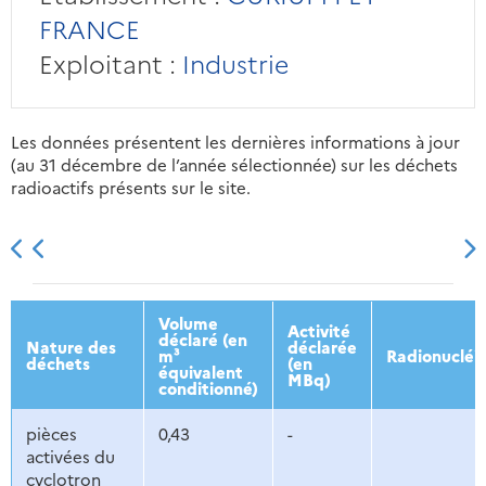
FRANCE
Exploitant :
Industrie
Les données présentent les dernières informations à jour
(au 31 décembre de l’année sélectionnée) sur les déchets
radioactifs présents sur le site.
2013
2014
2015
2016
Volume
Activité
déclaré (en
Nature des
déclarée
m³
Radionucléi
déchets
(en
équivalent
MBq)
conditionné)
pièces
0,43
-
activées du
cyclotron