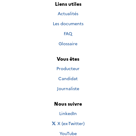
Liens utiles
Actualités
Les documents
FAQ
Glossaire
Vous êtes
Producteur
Candidat
Journaliste
Nous suivre
Nous suivre sur
LinkedIn
Nous suivre sur
X (ex-Twitter)
Nous suivre sur
YouTube