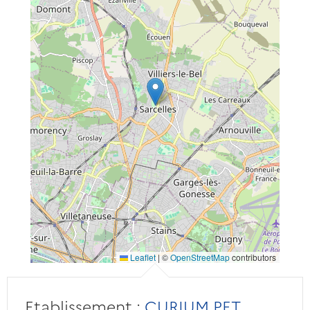
Leaflet
|
©
OpenStreetMap
contributors
Etablissement :
CURIUM PET