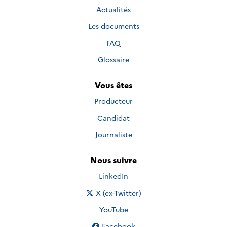
Actualités
Les documents
FAQ
Glossaire
Vous êtes
Producteur
Candidat
Journaliste
Nous suivre
Nous suivre sur
LinkedIn
Nous suivre sur
X (ex-Twitter)
Nous suivre sur
YouTube
Nous suivre sur
Facebook