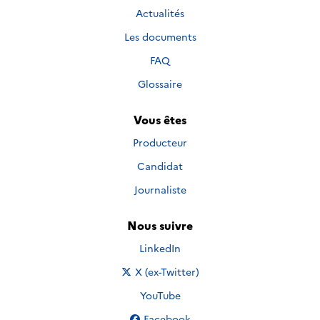
Actualités
Les documents
FAQ
Glossaire
Vous êtes
Producteur
Candidat
Journaliste
Nous suivre
Nous suivre sur
LinkedIn
Nous suivre sur
X (ex-Twitter)
Nous suivre sur
YouTube
Nous suivre sur
Facebook