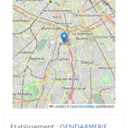
Leaflet
|
©
OpenStreetMap
contributors
Etablissement :
GENDARMERIE