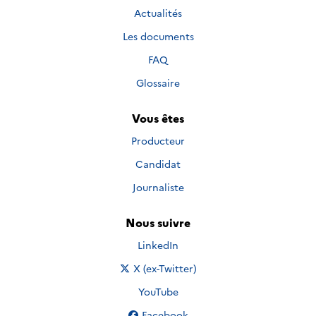
Actualités
Les documents
FAQ
Glossaire
Vous êtes
Producteur
Candidat
Journaliste
Nous suivre
Nous suivre sur
LinkedIn
Nous suivre sur
X (ex-Twitter)
Nous suivre sur
YouTube
Nous suivre sur
Facebook