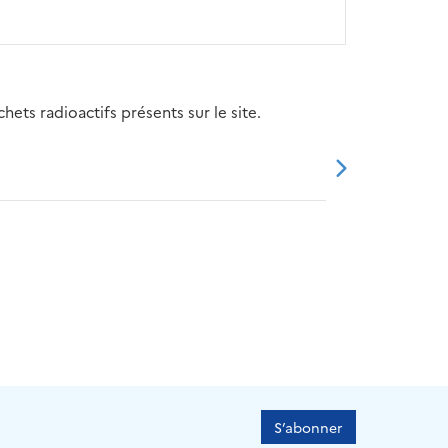
ets radioactifs présents sur le site.
20
2021
2022
2023
2024
S’abonner