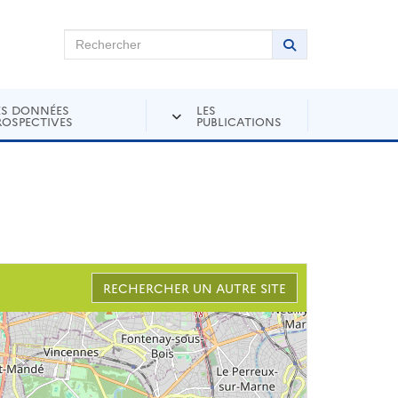
chercher sur Andra Inventaire
Rechercher
Lancer la recher
ES DONNÉES
LES
ROSPECTIVES
PUBLICATIONS
RECHERCHER UN AUTRE SITE