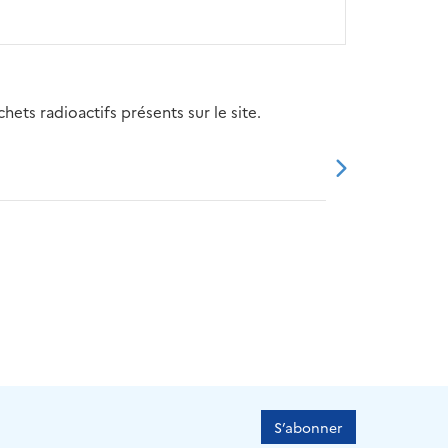
ets radioactifs présents sur le site.
20
2021
2022
2023
2024
S’abonner