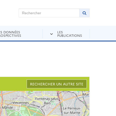
chercher sur Andra Inventaire
Rechercher
Lancer la recher
ES DONNÉES
LES
ROSPECTIVES
PUBLICATIONS
RECHERCHER UN AUTRE SITE