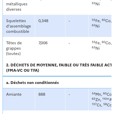
63
métalliques
Ni
diverses
55
60
Squelettes
0,348
-
Fe,
Co,
63
d'assemblage
Ni
combustible
55
60
Têtes de
7,006
-
Fe,
Co,
63
grappes
Ni
(toutes)
2. DÉCHETS DE MOYENNE, FAIBLE OU TRÈS FAIBLE ACT
(FMA-VC OU TFA)
a. Déchets non conditionnés
54
60
Amiante
888
-
Mn,
Co,
65
110m
Zn,
Ag
137
58
Cs,
Co