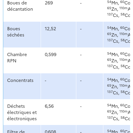
54
60
Boues de
269
-
Mn,
Co,
65
110m
décantation
Zn,
Ag
137
58
Cs,
Co
54
60
Boues
12,52
-
Mn,
Co,
65
110m
séchées
Zn,
Ag
137
58
Cs,
Co
54
60
Chambre
0,599
-
Mn,
Co,
65
110m
RPN
Zn,
Ag
137
58
Cs,
Co
54
60
Concentrats
-
-
Mn,
Co,
65
110m
Zn,
Ag
137
58
Cs,
Co
54
60
Déchets
6,56
-
Mn,
Co,
65
110m
électriques et
Zn,
Ag
137
58
électroniques
Cs,
Co
54
60
Filtre de
0,608
-
Mn,
Co,