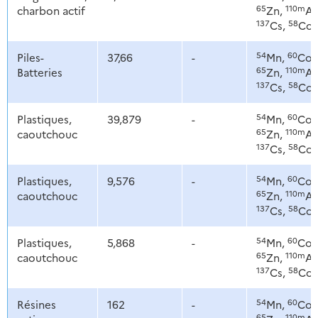
65
110m
charbon actif
Zn,
Ag
137
58
Cs,
Co
54
60
Piles-
37,66
-
Mn,
Co,
65
110m
Batteries
Zn,
Ag
137
58
Cs,
Co
54
60
Plastiques,
39,879
-
Mn,
Co,
65
110m
caoutchouc
Zn,
Ag
137
58
Cs,
Co
54
60
Plastiques,
9,576
-
Mn,
Co,
65
110m
caoutchouc
Zn,
Ag
137
58
Cs,
Co
54
60
Plastiques,
5,868
-
Mn,
Co,
65
110m
caoutchouc
Zn,
Ag
137
58
Cs,
Co
54
60
Résines
162
-
Mn,
Co,
65
110m