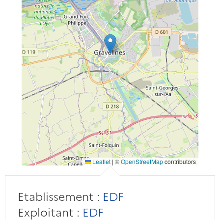
Leaflet
|
©
OpenStreetMap
contributors
Etablissement :
EDF
Exploitant :
EDF