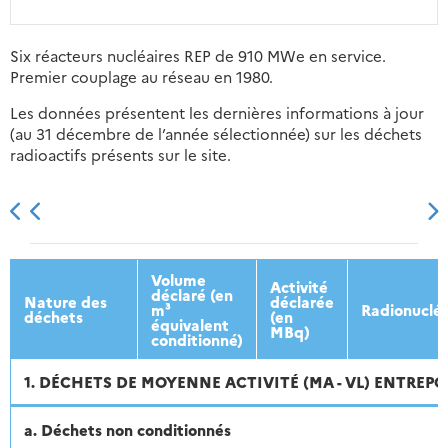
Six réacteurs nucléaires REP de 910 MWe en service.
Premier couplage au réseau en 1980.
Les données présentent les dernières informations à jour
(au 31 décembre de l’année sélectionnée) sur les déchets
radioactifs présents sur le site.
2013
2014
2015
2016
Volume
Activité
déclaré (en
Nature des
déclarée
m³
Radionuclé
déchets
(en
équivalent
MBq)
conditionné)
1. DÉCHETS DE MOYENNE ACTIVITÉ (MA - VL) ENTREPO
a. Déchets non conditionnés