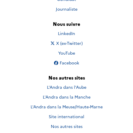
Journaliste
Nous suivre
Nous suivre sur
LinkedIn
Nous suivre sur
X (ex-Twitter)
Nous suivre sur
YouTube
Nous suivre sur
Facebook
Nos autres sites
L'Andra dans l'Aube
L'Andra dans la Manche
L'Andra dans la Meuse/Haute-Marne
Site international
Nos autres sites