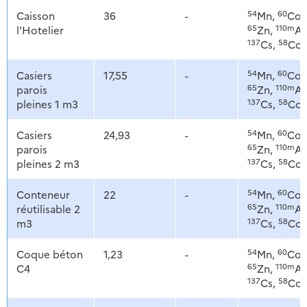
54
60
Caisson
36
-
Mn,
Co,
65
110m
l'Hotelier
Zn,
Ag
137
58
Cs,
Co
54
60
Casiers
17,55
-
Mn,
Co,
65
110m
parois
Zn,
Ag
137
58
pleines 1 m3
Cs,
Co
54
60
Casiers
24,93
-
Mn,
Co,
65
110m
parois
Zn,
Ag
137
58
pleines 2 m3
Cs,
Co
54
60
Conteneur
22
-
Mn,
Co,
65
110m
réutilisable 2
Zn,
Ag
137
58
m3
Cs,
Co
54
60
Coque béton
1,23
-
Mn,
Co,
65
110m
C4
Zn,
Ag
137
58
Cs,
Co