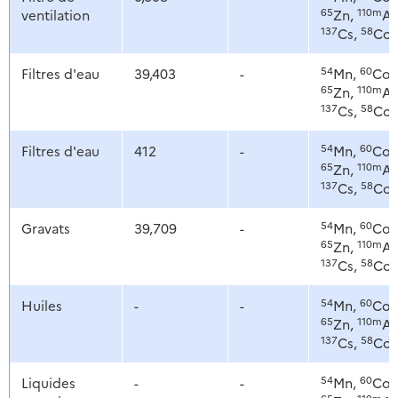
65
110m
ventilation
Zn,
Ag
137
58
Cs,
Co
54
60
Filtres d'eau
39,403
-
Mn,
Co,
65
110m
Zn,
Ag
137
58
Cs,
Co
54
60
Filtres d'eau
412
-
Mn,
Co,
65
110m
Zn,
Ag
137
58
Cs,
Co
54
60
Gravats
39,709
-
Mn,
Co,
65
110m
Zn,
Ag
137
58
Cs,
Co
54
60
Huiles
-
-
Mn,
Co,
65
110m
Zn,
Ag
137
58
Cs,
Co
54
60
Liquides
-
-
Mn,
Co,
65
110m