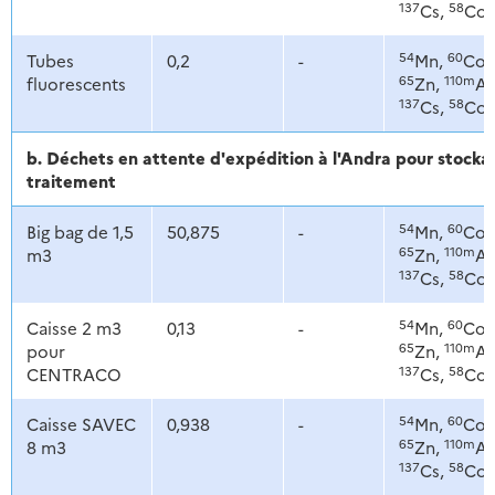
137
58
Cs,
Co
54
60
Tubes
0,2
-
Mn,
Co,
65
110m
fluorescents
Zn,
Ag
137
58
Cs,
Co
b. Déchets en attente d'expédition à l'Andra pour stoc
traitement
54
60
Big bag de 1,5
50,875
-
Mn,
Co,
65
110m
m3
Zn,
Ag
137
58
Cs,
Co
54
60
Caisse 2 m3
0,13
-
Mn,
Co,
65
110m
pour
Zn,
Ag
137
58
CENTRACO
Cs,
Co
54
60
Caisse SAVEC
0,938
-
Mn,
Co,
65
110m
8 m3
Zn,
Ag
137
58
Cs,
Co