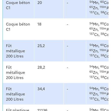
54
60
Coque béton
20
-
Mn,
Co,
65
110m
C1
Zn,
Ag
137
58
Cs,
Co
54
60
Coque béton
18
-
Mn,
Co,
65
110m
C1
Zn,
Ag
137
58
Cs,
Co
54
60
Fût
25,2
-
Mn,
Co,
65
110m
métallique
Zn,
Ag
137
58
200 Litres
Cs,
Co
54
60
Fût
28,2
-
Mn,
Co,
65
110m
métallique
Zn,
Ag
137
58
200 Litres
Cs,
Co
54
60
Fût
34,4
-
Mn,
Co,
65
110m
métallique
Zn,
Ag
137
58
200 Litres
Cs,
Co
54
60
Fût plastique
11,136
-
Mn,
Co,