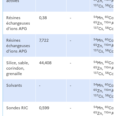
actives
Zn,
Ag
137
58
Cs,
Co
54
60
Résines
0,38
-
Mn,
Co,
65
110m
échangeuses
Zn,
Ag
137
58
d'ions APG
Cs,
Co
54
60
Résines
7,722
-
Mn,
Co,
65
110m
échangeuses
Zn,
Ag
137
58
d'ions APG
Cs,
Co
54
60
Silice, sable,
44,408
-
Mn,
Co,
65
110m
corindon,
Zn,
Ag
137
58
grenaille
Cs,
Co
54
60
Solvants
-
-
Mn,
Co,
65
110m
Zn,
Ag
137
58
Cs,
Co
54
60
Sondes RIC
0,599
-
Mn,
Co,
65
110m
Zn,
Ag