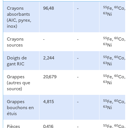
55
60
Crayons
96,48
-
Fe,
Co,
63
absorbants
Ni
(AIC, pyrex,
inox)
55
60
Crayons
-
-
Fe,
Co,
63
sources
Ni
55
60
Doigts de
2,244
-
Fe,
Co,
63
gant RIC
Ni
55
60
Grappes
20,679
-
Fe,
Co,
63
(autres que
Ni
source)
55
60
Grappes
4,815
-
Fe,
Co,
63
bouchons en
Ni
étuis
55
60
Pièces
0,416
-
Fe,
Co,