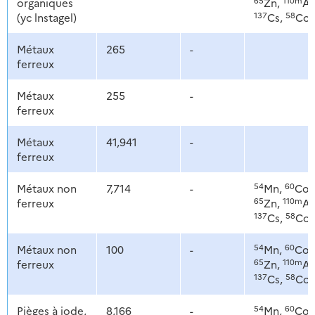
organiques
Zn,
Ag
137
58
(yc lnstagel)
Cs,
Co
Métaux
265
-
ferreux
Métaux
255
-
ferreux
Métaux
41,941
-
ferreux
54
60
Métaux non
7,714
-
Mn,
Co,
65
110m
ferreux
Zn,
Ag
137
58
Cs,
Co
54
60
Métaux non
100
-
Mn,
Co,
65
110m
ferreux
Zn,
Ag
137
58
Cs,
Co
54
60
Pièges à iode,
8,166
-
Mn,
Co,