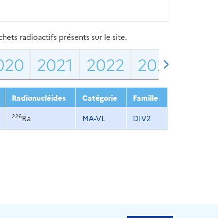
ets radioactifs présents sur le site.
020
2021
2022
2023
202
Radionucléides
Catégorie
Famille
226
Ra
MA-VL
DIV2