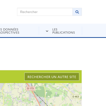
chercher sur Andra Inventaire
Rechercher
Lancer la recher
ES DONNÉES
LES
ROSPECTIVES
PUBLICATIONS
RECHERCHER UN AUTRE SITE