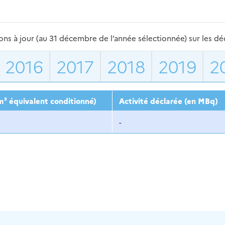
s à jour (au 31 décembre de l’année sélectionnée) sur les déch
2016
2017
2018
2019
2
m³ équivalent conditionné)
Activité déclarée (en MBq)
-