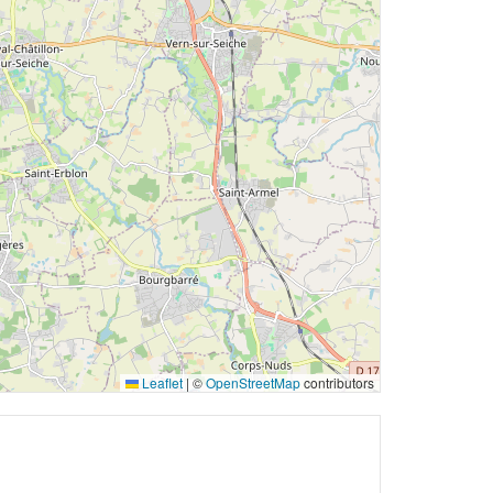
Leaflet
|
©
OpenStreetMap
contributors