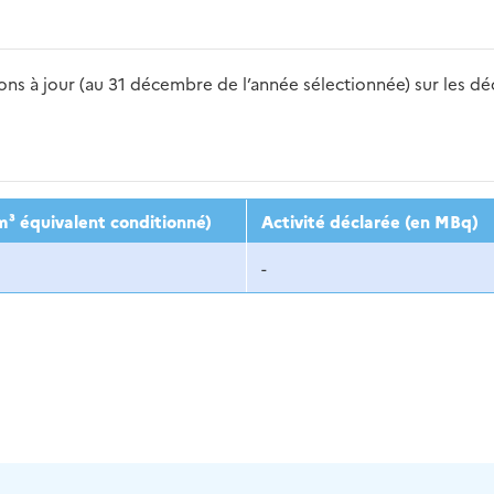
s à jour (au 31 décembre de l’année sélectionnée) sur les déch
2016
2017
2018
2019
20
m³ équivalent conditionné)
Activité déclarée (en MBq)
-