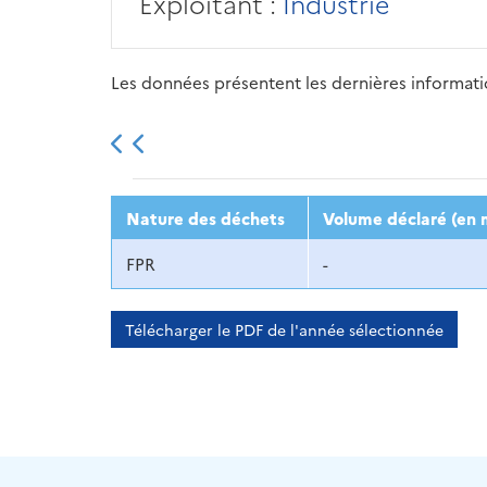
Exploitant :
Industrie
Les données présentent les dernières information
2013
2014
2015
Nature des déchets
Volume déclaré (en 
FPR
-
Télécharger le PDF de l'année sélectionnée