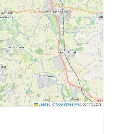
Leaflet
|
©
OpenStreetMap
contributors