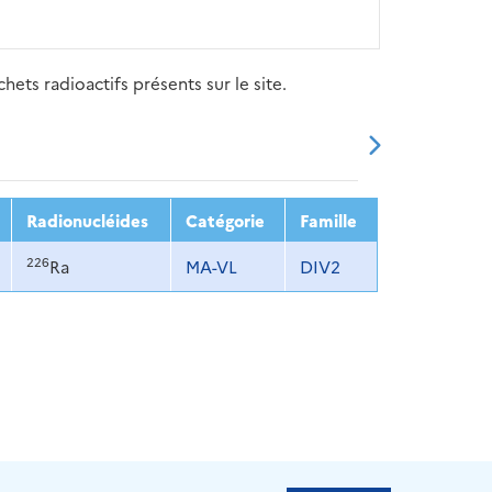
ets radioactifs présents sur le site.
20
2021
2022
2023
2024
Radionucléides
Catégorie
Famille
226
Ra
MA-VL
DIV2