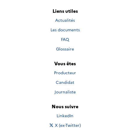
Liens utiles
Actualités
Les documents
FAQ
Glossaire
Vous êtes
Producteur
Candidat
Journaliste
Nous suivre
Nous suivre sur
LinkedIn
Nous suivre sur
X (ex-Twitter)