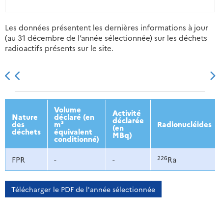
Les données présentent les dernières informations à jour
(au 31 décembre de l’année sélectionnée) sur les déchets
radioactifs présents sur le site.
2013
2014
2015
2016
Volume
Activité
Nature
déclaré (en
déclarée
des
m³
Radionucléides
(en
déchets
équivalent
MBq)
conditionné)
226
FPR
-
-
Ra
Télécharger le PDF de l'année sélectionnée