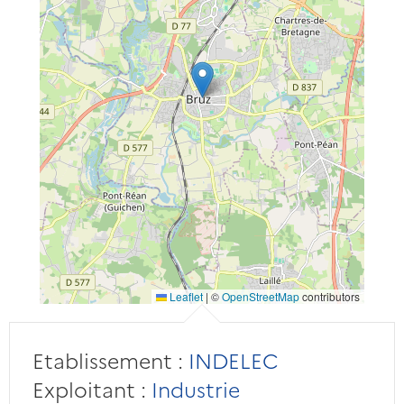
Leaflet
|
©
OpenStreetMap
contributors
Etablissement :
INDELEC
Exploitant :
Industrie