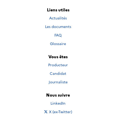
Liens utiles
Actualités
Les documents
FAQ
Glossaire
Vous êtes
Producteur
Candidat
Journaliste
Nous suivre
Nous suivre sur
LinkedIn
Nous suivre sur
X (ex-Twitter)