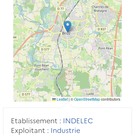
Leaflet
|
©
OpenStreetMap
contributors
Etablissement :
INDELEC
Exploitant :
Industrie