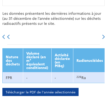
Les données présentent les dernières informations à jour
(au 31 décembre de l’année sélectionnée) sur les déchets
radioactifs présents sur le site.
2013
2014
2015
2016
Volume
Activité
Nature
déclaré (en
déclarée
des
m³
Radionucléides
(en
déchets
équivalent
MBq)
conditionné)
226
FPR
-
-
Ra
Télécharger le PDF de l'année sélectionnée