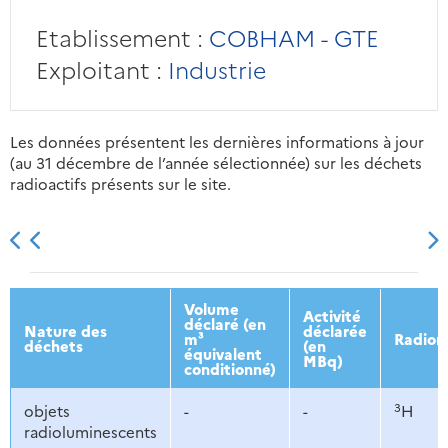
Etablissement :
COBHAM - GTE
Exploitant :
Industrie
Les données présentent les dernières informations à jour
(au 31 décembre de l’année sélectionnée) sur les déchets
radioactifs présents sur le site.
2013
2014
2015
2016
Volume
Activité
déclaré (en
Nature des
déclarée
m³
Radion
déchets
(en
équivalent
MBq)
conditionné)
3
objets
-
-
H
radioluminescents