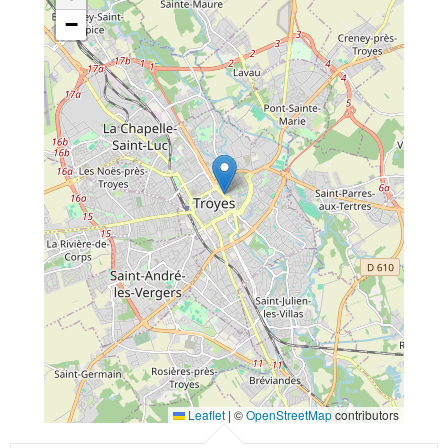
−
Leaflet
|
©
OpenStreetMap
contributors