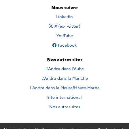
Nous suivre
Nous suivre sur
LinkedIn
Nous suivre sur
X (ex-Twitter)
Nous suivre sur
YouTube
Nous suivre sur
Facebook
Nos autres sites
L'Andra dans l'Aube
L'Andra dans la Manche
L'Andra dans la Meuse/Haute-Marne
Site international
Nos autres sites