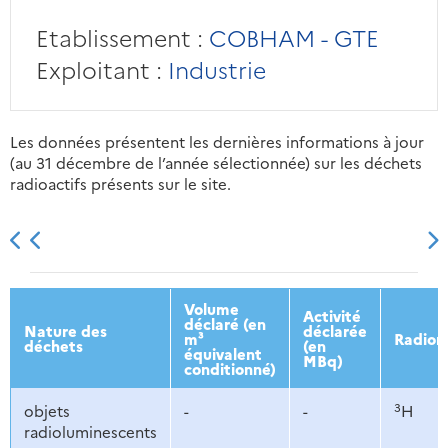
Etablissement :
COBHAM - GTE
Exploitant :
Industrie
Les données présentent les dernières informations à jour
(au 31 décembre de l’année sélectionnée) sur les déchets
radioactifs présents sur le site.
2013
2014
2015
2016
Volume
Activité
déclaré (en
Nature des
déclarée
m³
Radion
déchets
(en
équivalent
MBq)
conditionné)
3
objets
-
-
H
radioluminescents