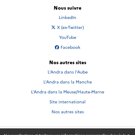
Nous suivre
Nous suivre sur
LinkedIn
Nous suivre sur
X (ex-Twitter)
Nous suivre sur
YouTube
Nous suivre sur
Facebook
Nos autres sites
L'Andra dans l'Aube
L'Andra dans la Manche
L'Andra dans la Meuse/Haute-Marne
Site international
Nos autres sites