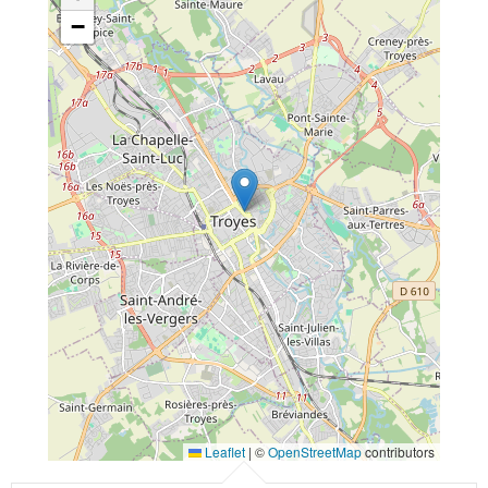
−
Leaflet
|
©
OpenStreetMap
contributors