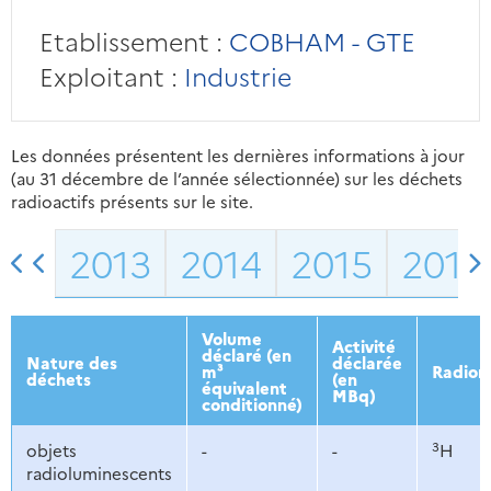
Etablissement :
COBHAM - GTE
Exploitant :
Industrie
Les données présentent les dernières informations à jour
(au 31 décembre de l’année sélectionnée) sur les déchets
radioactifs présents sur le site.
2013
2014
2015
2016
Volume
Activité
déclaré (en
Nature des
déclarée
m³
Radion
déchets
(en
équivalent
MBq)
conditionné)
3
objets
-
-
H
radioluminescents