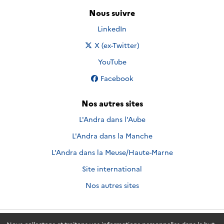
Nous suivre
Nous suivre sur
LinkedIn
Nous suivre sur
X (ex-Twitter)
Nous suivre sur
YouTube
Nous suivre sur
Facebook
Nos autres sites
L'Andra dans l'Aube
L'Andra dans la Manche
L'Andra dans la Meuse/Haute-Marne
Site international
Nos autres sites