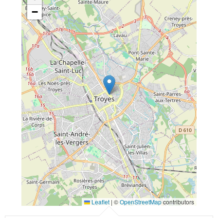
−
Leaflet
|
©
OpenStreetMap
contributors