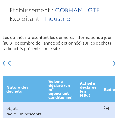
Etablissement :
COBHAM - GTE
Exploitant :
Industrie
Les données présentent les dernières informations à jour
(au 31 décembre de l’année sélectionnée) sur les déchets
radioactifs présents sur le site.
2013
2014
2015
2016
Volume
Activité
déclaré (en
Nature des
déclarée
m³
Radion
déchets
(en
équivalent
MBq)
conditionné)
3
objets
-
-
H
radioluminescents