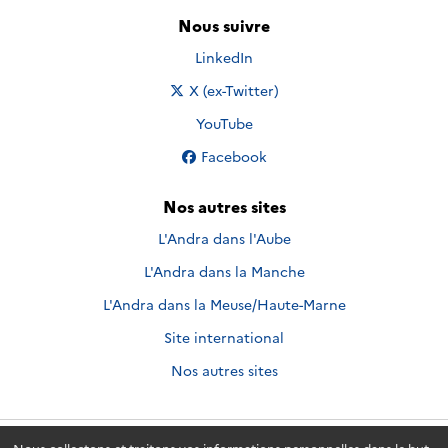
Nous suivre
Nous suivre sur
LinkedIn
Nous suivre sur
X (ex-Twitter)
Nous suivre sur
YouTube
Nous suivre sur
Facebook
Nos autres sites
L'Andra dans l'Aube
L'Andra dans la Manche
L'Andra dans la Meuse/Haute-Marne
Site international
Nos autres sites