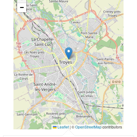
−
Leaflet
|
©
OpenStreetMap
contributors