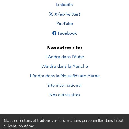
Nous suivre sur
LinkedIn
Nous suivre sur
X (ex-Twitter)
Nous suivre sur
YouTube
Nous suivre sur
Facebook
Nos autres sites
L'Andra dans l'Aube
L'Andra dans la Manche
L'Andra dans la Meuse/Haute-Marne
Site international
Nos autres sites
Andra.fr
© 2026 - Andra. Tous droits réservés.
Nous collectons et traitons vos informations personnelles dans le but
suivant :
Système
.