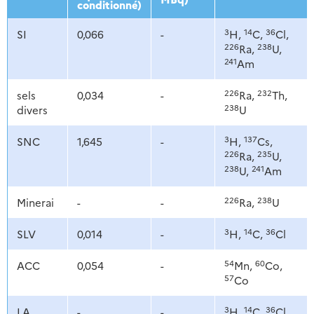
conditionné)
3
14
36
SI
0,066
-
H,
C,
Cl,
226
238
Ra,
U,
241
Am
226
232
sels
0,034
-
Ra,
Th,
238
divers
U
3
137
SNC
1,645
-
H,
Cs,
226
235
Ra,
U,
238
241
U,
Am
226
238
Minerai
-
-
Ra,
U
3
14
36
SLV
0,014
-
H,
C,
Cl
54
60
ACC
0,054
-
Mn,
Co,
57
Co
3
14
36
LA
-
-
H,
C,
Cl,