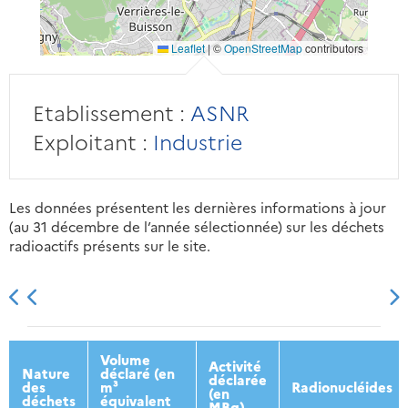
Leaflet
|
©
OpenStreetMap
contributors
Etablissement :
ASNR
Exploitant :
Industrie
Les données présentent les dernières informations à jour
(au 31 décembre de l’année sélectionnée) sur les déchets
radioactifs présents sur le site.
2013
2014
2015
2016
Volume
Activité
Nature
déclaré (en
déclarée
des
m³
Radionucléides
(en
déchets
équivalent
MBq)