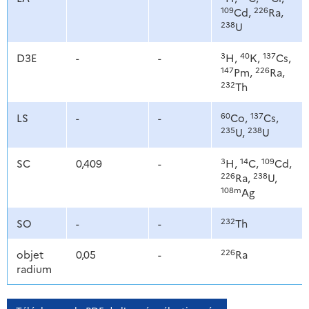
109
226
Cd,
Ra,
238
U
3
40
137
D3E
-
-
H,
K,
Cs,
147
226
Pm,
Ra,
232
Th
60
137
LS
-
-
Co,
Cs,
235
238
U,
U
3
14
109
SC
0,409
-
H,
C,
Cd,
226
238
Ra,
U,
108m
Ag
232
SO
-
-
Th
226
objet
0,05
-
Ra
radium