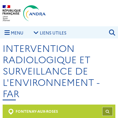
Aller au contenu principal
Skip to navigation
R
MENU
LIENS UTILES
INTERVENTION
RADIOLOGIQUE ET
SURVEILLANCE DE
L'ENVIRONNEMENT -
FAR
FONTENAY-AUX-ROSES
REC