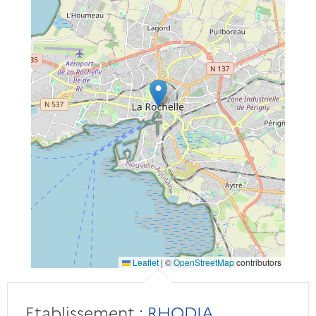
Leaflet
|
©
OpenStreetMap
contributors
Etablissement :
RHODIA