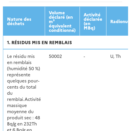
2013
2014
2015
2016
Volume
Activité
déclaré (en
Nature des
déclarée
m³
Radionuc
déchets
(en
équivalent
MBq)
conditionné)
1. RÉSIDUS MIS EN REMBLAIS
Le résidu mis
50002
-
U, Th
en remblais
(humidité 50 %)
représente
quelques pour-
cents du total
du
remblai.Activité
massique
moyenne du
produit sec : 48
Bq/g en 232Th
et 6 Bq/g en