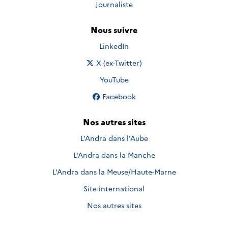
Journaliste
Nous suivre
Nous suivre sur
LinkedIn
Nous suivre sur
X (ex-Twitter)
Nous suivre sur
YouTube
Nous suivre sur
Facebook
Nos autres sites
L'Andra dans l'Aube
L'Andra dans la Manche
L'Andra dans la Meuse/Haute-Marne
Site international
Nos autres sites