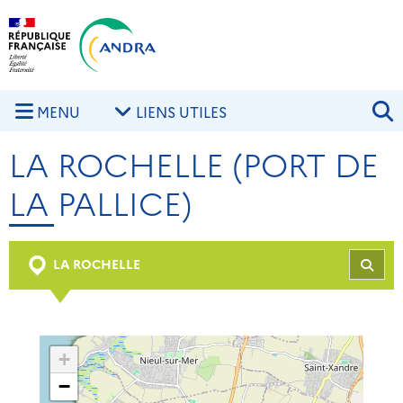
Aller au contenu principal
Skip to navigation
R
MENU
LIENS UTILES
LA ROCHELLE (PORT DE
LA PALLICE)
LA ROCHELLE
REC
+
−