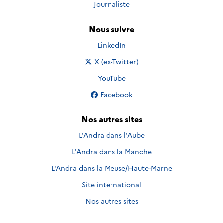
Journaliste
Nous suivre
Nous suivre sur
LinkedIn
Nous suivre sur
X (ex-Twitter)
Nous suivre sur
YouTube
Nous suivre sur
Facebook
Nos autres sites
L'Andra dans l'Aube
L'Andra dans la Manche
L'Andra dans la Meuse/Haute-Marne
Site international
Nos autres sites