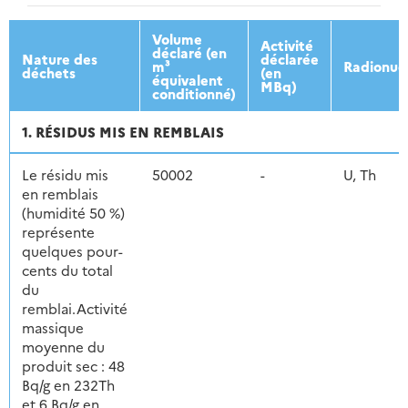
2013
2014
2015
2016
Volume
Activité
déclaré (en
Nature des
déclarée
m³
Radionuc
déchets
(en
équivalent
MBq)
conditionné)
1. RÉSIDUS MIS EN REMBLAIS
Le résidu mis
50002
-
U, Th
en remblais
(humidité 50 %)
représente
quelques pour-
cents du total
du
remblai.Activité
massique
moyenne du
produit sec : 48
Bq/g en 232Th
et 6 Bq/g en