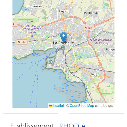
Leaflet
|
©
OpenStreetMap
contributors
Etablissement :
RHODIA