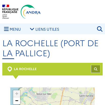
Aller au contenu principal
Skip to navigation
R
MENU
LIENS UTILES
LA ROCHELLE (PORT DE
LA PALLICE)
LA ROCHELLE
REC
+
−