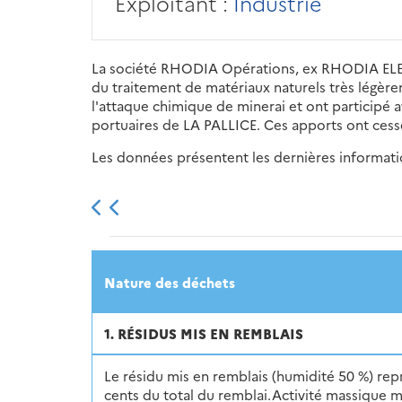
Exploitant :
Industrie
La société RHODIA Opérations, ex RHODIA EL
du traitement de matériaux naturels très légèrem
l'attaque chimique de minerai et ont participé
portuaires de LA PALLICE. Ces apports ont cess
Les données présentent les dernières information
2013
2014
2015
Nature des déchets
1. RÉSIDUS MIS EN REMBLAIS
Le résidu mis en remblais (humidité 50 %) re
cents du total du remblai.Activité massique 