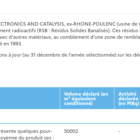
ECTRONICS AND CATALYSIS, ex-RHONE-POULENC (usine de CHE
ent radioactifs (RSB : Résidus Solides Banalisés). Ces résidus 
 avec d'autres matériaux, au comblement d'une zone de remblai
é en 1993.
s à jour (au 31 décembre de l’année sélectionnée) sur les déch
2016
2017
2018
2019
20
Volume déclaré (en
Activité
m³ équivalent
déclarée
conditionné)
(en MBq)
présente quelques pour-
50002
-
moyenne du produit sec :