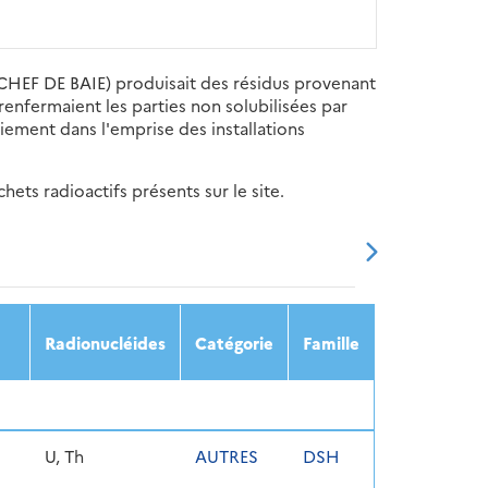
F DE BAIE) produisait des résidus provenant
renfermaient les parties non solubilisées par
ement dans l'emprise des installations
ets radioactifs présents sur le site.
20
2021
2022
2023
2024
Radionucléides
Catégorie
Famille
U, Th
AUTRES
DSH