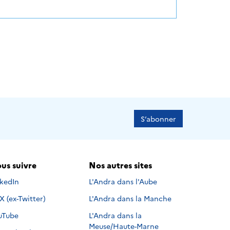
S’abonner
us suivre
Nos autres sites
s suivre sur
nkedIn
L'Andra dans l'Aube
Nous suivre sur
X (ex-Twitter)
L'Andra dans la Manche
s suivre sur
uTube
L'Andra dans la
Meuse/Haute-Marne