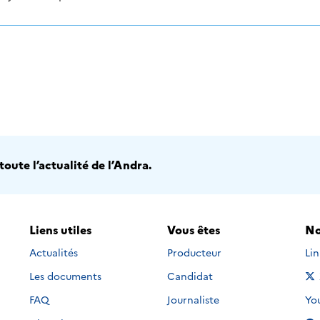
oute l’actualité de l’Andra.
Liens utiles
Vous êtes
No
Nou
Actualités
Producteur
Li
Les documents
Candidat
Nou
FAQ
Journaliste
Yo