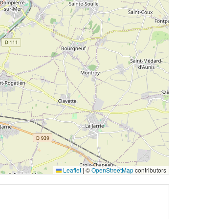
Leaflet
|
©
OpenStreetMap
contributors