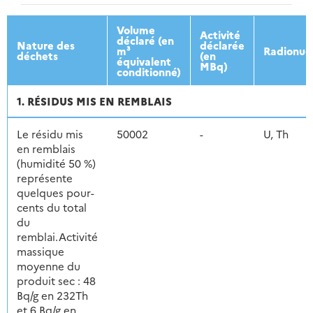
2013
2014
2015
2016
Volume
Activité
déclaré (en
Nature des
déclarée
m³
Radionuc
déchets
(en
équivalent
MBq)
conditionné)
1. RÉSIDUS MIS EN REMBLAIS
Le résidu mis
50002
-
U, Th
en remblais
(humidité 50 %)
représente
quelques pour-
cents du total
du
remblai.Activité
massique
moyenne du
produit sec : 48
Bq/g en 232Th
et 6 Bq/g en