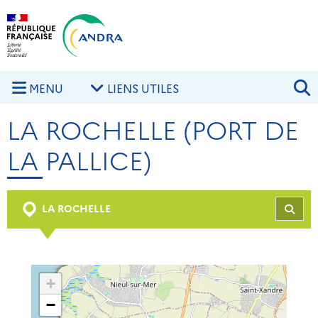
Aller au contenu principal
Skip to navigation
R
MENU
LIENS UTILES
LA ROCHELLE (PORT DE
LA PALLICE)
LA ROCHELLE
REC
+
−