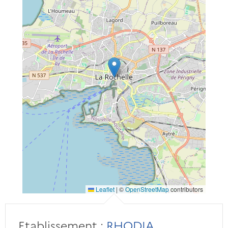
Leaflet
|
©
OpenStreetMap
contributors
Etablissement :
RHODIA