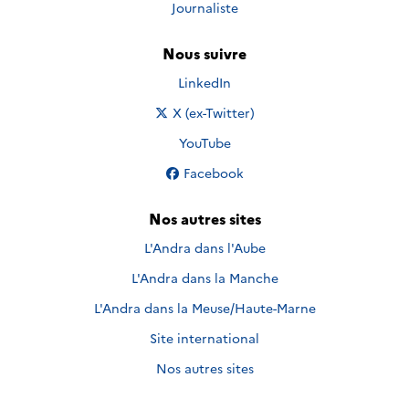
Journaliste
Nous suivre
Nous suivre sur
LinkedIn
Nous suivre sur
X (ex-Twitter)
Nous suivre sur
YouTube
Nous suivre sur
Facebook
Nos autres sites
L'Andra dans l'Aube
L'Andra dans la Manche
L'Andra dans la Meuse/Haute-Marne
Site international
Nos autres sites