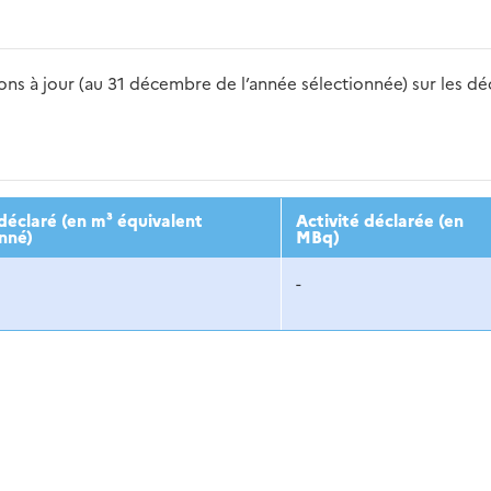
s à jour (au 31 décembre de l’année sélectionnée) sur les déch
2016
2017
2018
2019
20
éclaré (en m³ équivalent
Activité déclarée (en
nné)
MBq)
-