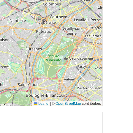
Leaflet
|
©
OpenStreetMap
contributors