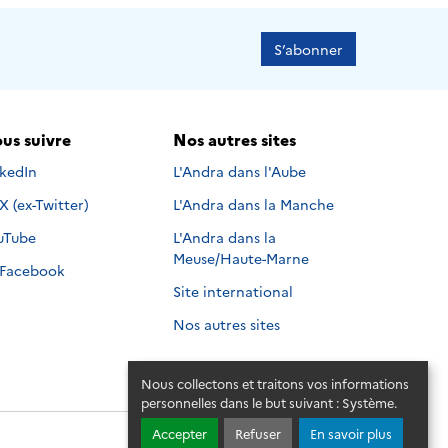
S’abonner
us suivre
Nos autres sites
s suivre sur
nkedIn
L'Andra dans l'Aube
Nous suivre sur
X (ex-Twitter)
L'Andra dans la Manche
s suivre sur
uTube
L'Andra dans la
Meuse/Haute-Marne
Nous suivre sur
Facebook
Site international
Nos autres sites
Nous collectons et traitons vos informations
personnelles dans le but suivant :
Système
.
Accepter
Refuser
En savoir plus
© 2026 - Andra. Tous droits réservés.