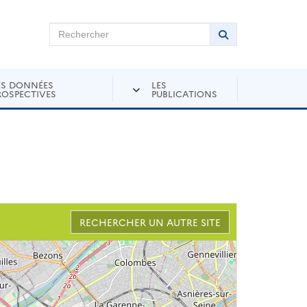
chercher sur Andra Inventaire
Rechercher
Lancer la recher
ES DONNÉES
LES
ROSPECTIVES
PUBLICATIONS
RECHERCHER UN AUTRE SITE