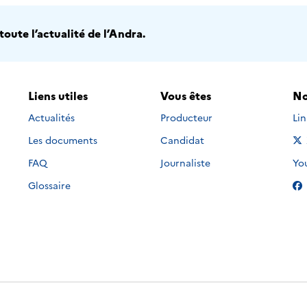
oute l’actualité de l’Andra.
Liens utiles
Vous êtes
No
Nou
Actualités
Producteur
Li
Les documents
Candidat
Nou
FAQ
Journaliste
Yo
Glossaire