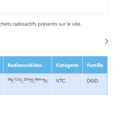
ets radioactifs présents sur le site.
20
2021
2022
2023
2024
Radionucléides
Catégorie
Famille
18
123
201
99m
F,
I,
Tl,
Tc
VTC
DGD