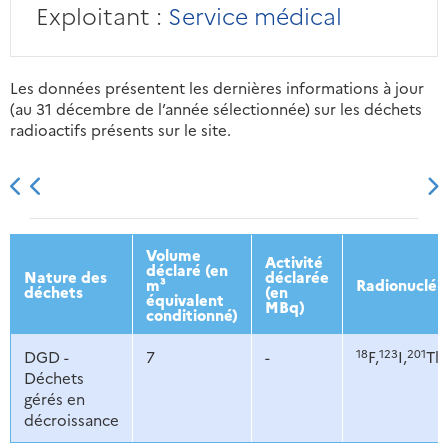
Exploitant :
Service médical
Les données présentent les dernières informations à jour
(au 31 décembre de l’année sélectionnée) sur les déchets
radioactifs présents sur le site.
2013
2014
2015
2016
Volume
Activité
déclaré (en
Nature des
déclarée
m³
Radionucléi
déchets
(en
équivalent
MBq)
conditionné)
18
123
201
DGD -
7
-
F,
I,
Tl,
Déchets
gérés en
décroissance