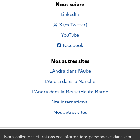
Nous suivre
Nous suivre sur
LinkedIn
Nous suivre sur
X (ex-Twitter)
Nous suivre sur
YouTube
Nous suivre sur
Facebook
Nos autres sites
L'Andra dans l'Aube
L'Andra dans la Manche
L'Andra dans la Meuse/Haute-Marne
Site international
Nos autres sites
Nous collectons et traitons vos informations personnelles dans le but
Andra.fr
© 2026 - Andra. Tous droits réservés.