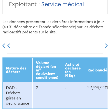
Exploitant :
Service médical
Les données présentent les dernières informations à jour
(au 31 décembre de l’année sélectionnée) sur les déchets
radioactifs présents sur le site.
2013
2014
2015
2016
Volume
Activité
déclaré (en
Nature des
déclarée
m³
Radionucléi
déchets
(en
équivalent
MBq)
conditionné)
18
123
201
DGD -
7
-
F,
I,
Tl,
Déchets
gérés en
décroissance