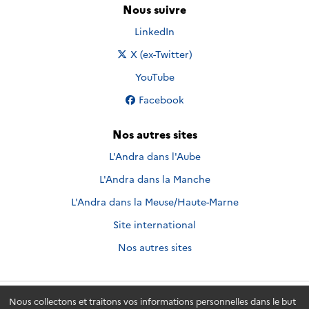
Nous suivre
Nous suivre sur
LinkedIn
Nous suivre sur
X (ex-Twitter)
Nous suivre sur
YouTube
Nous suivre sur
Facebook
Nos autres sites
L'Andra dans l'Aube
L'Andra dans la Manche
L'Andra dans la Meuse/Haute-Marne
Site international
Nos autres sites
Nous collectons et traitons vos informations personnelles dans le but
Andra.fr
© 2026 - Andra. Tous droits réservés.