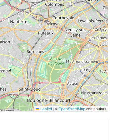
Leaflet
|
©
OpenStreetMap
contributors