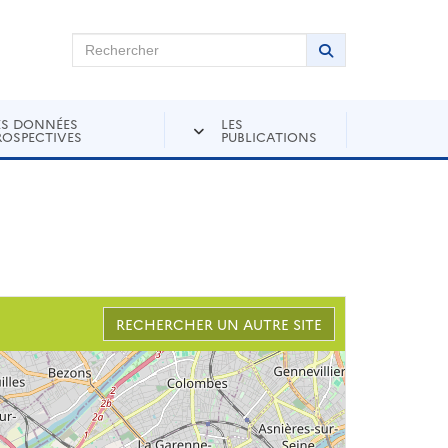
chercher sur Andra Inventaire
Rechercher
Lancer la recher
ES DONNÉES
LES
ROSPECTIVES
PUBLICATIONS
RECHERCHER UN AUTRE SITE