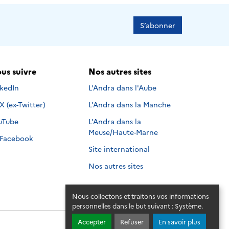
S’abonner
us suivre
Nos autres sites
s suivre sur
nkedIn
L'Andra dans l'Aube
Nous suivre sur
X (ex-Twitter)
L'Andra dans la Manche
s suivre sur
uTube
L'Andra dans la
Meuse/Haute-Marne
Nous suivre sur
Facebook
Site international
Nos autres sites
Nous collectons et traitons vos informations
personnelles dans le but suivant :
Système
.
Accepter
Refuser
En savoir plus
© 2026 - Andra. Tous droits réservés.