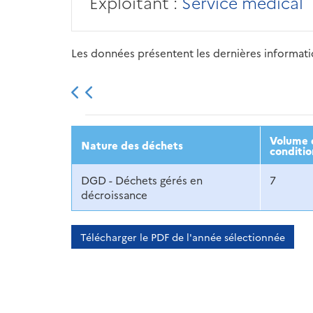
Exploitant :
Service médical
Les données présentent les dernières information
2013
2014
2015
Volume d
Nature des déchets
conditio
DGD - Déchets gérés en
7
décroissance
Télécharger le PDF de l'année sélectionnée