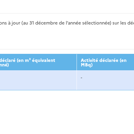
s à jour (au 31 décembre de l’année sélectionnée) sur les déch
2016
2017
2018
2019
20
éclaré (en m³ équivalent
Activité déclarée (en
nné)
MBq)
-