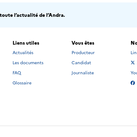
oute l’actualité de l’Andra.
Liens utiles
Vous êtes
No
Nou
Actualités
Producteur
Li
Les documents
Candidat
Nou
FAQ
Journaliste
Yo
Glossaire