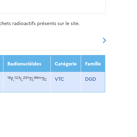
ets radioactifs présents sur le site.
20
2021
2022
2023
2024
Radionucléides
Catégorie
Famille
18
123
201
99m
F,
I,
Tl,
Tc
VTC
DGD