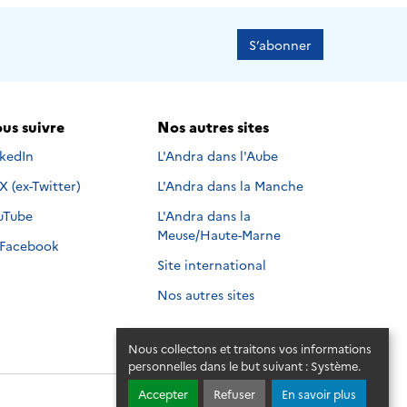
S’abonner
us suivre
Nos autres sites
s suivre sur
nkedIn
L'Andra dans l'Aube
Nous suivre sur
X (ex-Twitter)
L'Andra dans la Manche
s suivre sur
uTube
L'Andra dans la
Meuse/Haute-Marne
Nous suivre sur
Facebook
Site international
Nos autres sites
Nous collectons et traitons vos informations
personnelles dans le but suivant :
Système
.
Accepter
Refuser
En savoir plus
© 2026 - Andra. Tous droits réservés.