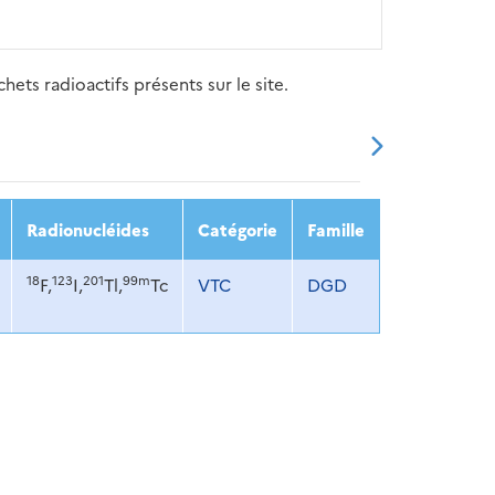
ets radioactifs présents sur le site.
20
2021
2022
2023
2024
Radionucléides
Catégorie
Famille
18
123
201
99m
F,
I,
Tl,
Tc
VTC
DGD