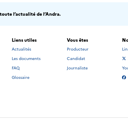
oute l’actualité de l’Andra.
Liens utiles
Vous êtes
No
Nou
Actualités
Producteur
Li
Les documents
Candidat
Nou
FAQ
Journaliste
Yo
Glossaire