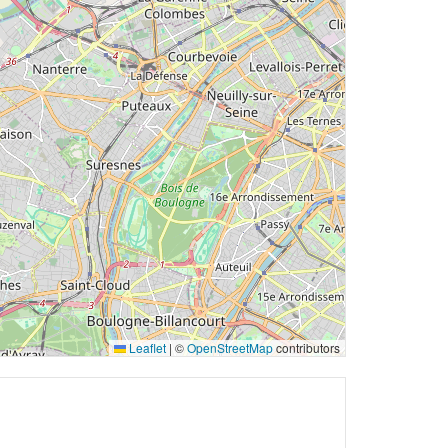
Leaflet
|
©
OpenStreetMap
contributors