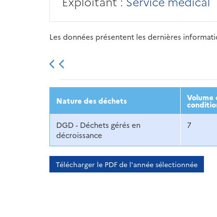
Exploitant :
Service médical
Les données présentent les dernières information
2013
2014
2015
Volume d
Nature des déchets
conditio
DGD - Déchets gérés en
7
décroissance
Télécharger le PDF de l'année sélectionnée