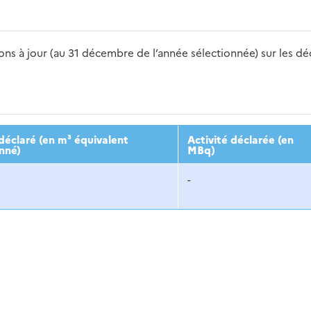
s à jour (au 31 décembre de l’année sélectionnée) sur les déch
2016
2017
2018
2019
20
éclaré (en m³ équivalent
Activité déclarée (en
nné)
MBq)
-