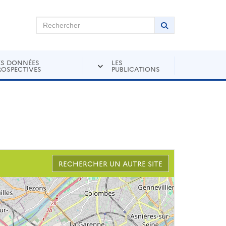
chercher sur Andra Inventaire
Rechercher
Lancer la recher
ES DONNÉES
LES
ROSPECTIVES
PUBLICATIONS
RECHERCHER UN AUTRE SITE