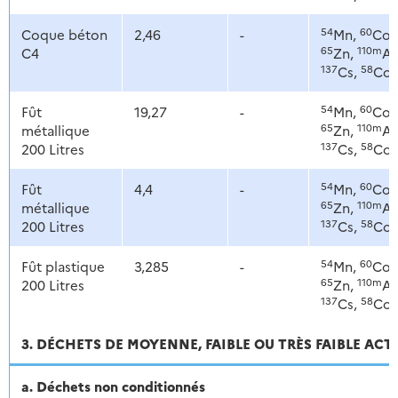
54
60
Coque béton
2,46
-
Mn,
Co,
65
110m
C4
Zn,
Ag
137
58
Cs,
Co
54
60
Fût
19,27
-
Mn,
Co,
65
110m
métallique
Zn,
Ag
137
58
200 Litres
Cs,
Co
54
60
Fût
4,4
-
Mn,
Co,
65
110m
métallique
Zn,
Ag
137
58
200 Litres
Cs,
Co
54
60
Fût plastique
3,285
-
Mn,
Co,
65
110m
200 Litres
Zn,
Ag
137
58
Cs,
Co
3. DÉCHETS DE MOYENNE, FAIBLE OU TRÈS FAIBLE ACT
a. Déchets non conditionnés