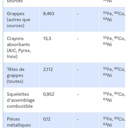
sources
Ni
55
60
Grappes
8,463
-
Fe,
Co,
63
(autres que
Ni
sources)
55
60
Crayons
15,3
-
Fe,
Co,
63
absorbants
Ni
(AIC, Pyrex,
Inox)
55
60
Têtes de
2,112
-
Fe,
Co,
63
grappes
Ni
(toutes)
55
60
Squelettes
0,952
-
Fe,
Co,
63
d'assemblage
Ni
combustible
55
60
Pièces
0,12
-
Fe,
Co,
63
métalliques
Ni