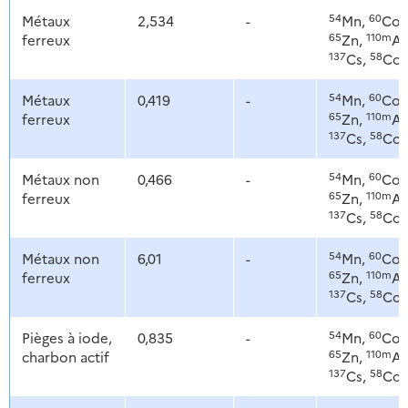
54
60
Métaux
2,534
-
Mn,
Co,
65
110m
ferreux
Zn,
Ag
137
58
Cs,
Co
54
60
Métaux
0,419
-
Mn,
Co,
65
110m
ferreux
Zn,
Ag
137
58
Cs,
Co
54
60
Métaux non
0,466
-
Mn,
Co,
65
110m
ferreux
Zn,
Ag
137
58
Cs,
Co
54
60
Métaux non
6,01
-
Mn,
Co,
65
110m
ferreux
Zn,
Ag
137
58
Cs,
Co
54
60
Pièges à iode,
0,835
-
Mn,
Co,
65
110m
charbon actif
Zn,
Ag
137
58
Cs,
Co