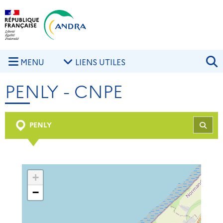
Aller au contenu principal
Skip to navigation
R
MENU
LIENS UTILES
PENLY - CNPE
PENLY
REC
+
−