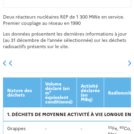
Deux réacteurs nucléaires REP de 1 300 MWe en service.
Premier couplage au réseau en 1990
Les données présentent les dernières informations à jour
(au 31 décembre de l’année sélectionnée) sur les déchets
radioactifs présents sur le site.
2013
2014
2015
2016
Volume
Activité
déclaré (en
Nature des
déclarée
m³
Radionuclé
déchets
(en
équivalent
MBq)
conditionné)
1. DÉCHETS DE MOYENNE ACTIVITÉ À VIE LONGUE ENT
55
60
Grappes
-
-
Fe,
Co,
63