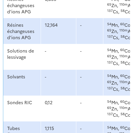
65
110m
échangeuses
Zn,
Ag
137
58
d'ions APG
Cs,
Co
54
60
Résines
12,164
-
Mn,
Co,
65
110m
échangeuses
Zn,
Ag
137
58
d'ions APG
Cs,
Co
54
60
Solutions de
-
-
Mn,
Co,
65
110m
lessivage
Zn,
Ag
137
58
Cs,
Co
54
60
Solvants
-
-
Mn,
Co,
65
110m
Zn,
Ag
137
58
Cs,
Co
54
60
Sondes RIC
0,12
-
Mn,
Co,
65
110m
Zn,
Ag
137
58
Cs,
Co
54
60
Tubes
1,115
-
Mn,
Co,