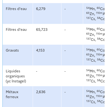
54
60
Filtres d'eau
6,279
-
Mn,
Co,
65
110m
Zn,
Ag
137
58
Cs,
Co
54
60
Filtres d'eau
65,723
-
Mn,
Co,
65
110m
Zn,
Ag
137
58
Cs,
Co
54
60
Gravats
4,153
-
Mn,
Co,
65
110m
Zn,
Ag
137
58
Cs,
Co
54
60
Liquides
-
-
Mn,
Co,
65
110m
organiques
Zn,
Ag
137
58
(yc lnstagel)
Cs,
Co
54
60
Métaux
2,636
-
Mn,
Co,
65
110m
ferreux
Zn,
Ag
137
58
Cs,
Co