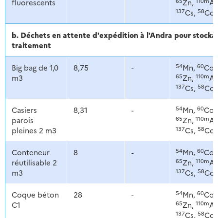
65
110m
fluorescents
Zn,
Ag
137
58
Cs,
Co
b. Déchets en attente d'expédition à l'Andra pour stoc
traitement
54
60
Big bag de 1,0
8,75
-
Mn,
Co,
65
110m
m3
Zn,
Ag
137
58
Cs,
Co
54
60
Casiers
8,31
-
Mn,
Co,
65
110m
parois
Zn,
Ag
137
58
pleines 2 m3
Cs,
Co
54
60
Conteneur
8
-
Mn,
Co,
65
110m
réutilisable 2
Zn,
Ag
137
58
m3
Cs,
Co
54
60
Coque béton
28
-
Mn,
Co,
65
110m
C1
Zn,
Ag
137
58
Cs,
Co