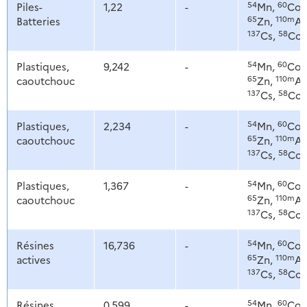
54
60
Piles-
1,22
-
Mn,
Co,
65
110m
Batteries
Zn,
Ag
137
58
Cs,
Co
54
60
Plastiques,
9,242
-
Mn,
Co,
65
110m
caoutchouc
Zn,
Ag
137
58
Cs,
Co
54
60
Plastiques,
2,234
-
Mn,
Co,
65
110m
caoutchouc
Zn,
Ag
137
58
Cs,
Co
54
60
Plastiques,
1,367
-
Mn,
Co,
65
110m
caoutchouc
Zn,
Ag
137
58
Cs,
Co
54
60
Résines
16,736
-
Mn,
Co,
65
110m
actives
Zn,
Ag
137
58
Cs,
Co
54
60
Résines
0,599
-
Mn,
Co,