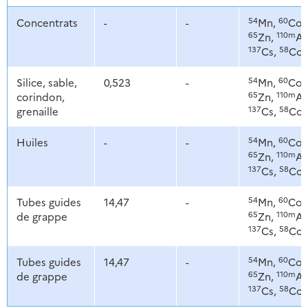
54
60
Concentrats
-
-
Mn,
Co,
65
110m
Zn,
Ag
137
58
Cs,
Co
54
60
Silice, sable,
0,523
-
Mn,
Co,
65
110m
corindon,
Zn,
Ag
137
58
grenaille
Cs,
Co
54
60
Huiles
-
-
Mn,
Co,
65
110m
Zn,
Ag
137
58
Cs,
Co
54
60
Tubes guides
14,47
-
Mn,
Co,
65
110m
de grappe
Zn,
Ag
137
58
Cs,
Co
54
60
Tubes guides
14,47
-
Mn,
Co,
65
110m
de grappe
Zn,
Ag
137
58
Cs,
Co