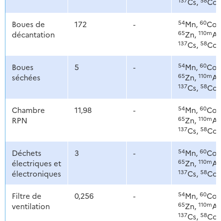
Cs,
Co
54
60
Boues de
172
-
Mn,
Co,
65
110m
décantation
Zn,
Ag
137
58
Cs,
Co
54
60
Boues
5
-
Mn,
Co,
65
110m
séchées
Zn,
Ag
137
58
Cs,
Co
54
60
Chambre
11,98
-
Mn,
Co,
65
110m
RPN
Zn,
Ag
137
58
Cs,
Co
54
60
Déchets
3
-
Mn,
Co,
65
110m
électriques et
Zn,
Ag
137
58
électroniques
Cs,
Co
54
60
Filtre de
0,256
-
Mn,
Co,
65
110m
ventilation
Zn,
Ag
137
58
Cs,
Co