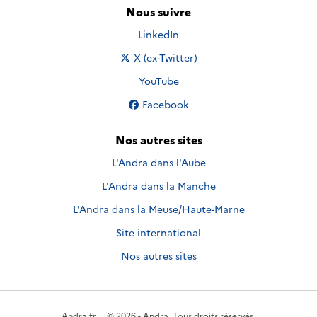
Nous suivre
Nous suivre sur
LinkedIn
Nous suivre sur
X (ex-Twitter)
Nous suivre sur
YouTube
Nous suivre sur
Facebook
Nos autres sites
L'Andra dans l'Aube
L'Andra dans la Manche
L'Andra dans la Meuse/Haute-Marne
Site international
Nos autres sites
Andra.fr
© 2026 - Andra. Tous droits réservés.