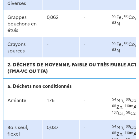
diverses
55
60
Grappes
0,062
-
Fe,
Co,
63
bouchons en
Ni
étuis
55
60
Crayons
-
-
Fe,
Co,
63
sources
Ni
2. DÉCHETS DE MOYENNE, FAIBLE OU TRÈS FAIBLE ACT
(FMA-VC OU TFA)
a. Déchets non conditionnés
54
60
Amiante
176
-
Mn,
Co,
65
110m
Zn,
Ag
137
58
Cs,
Co
54
60
Bois seul,
0,037
-
Mn,
Co,
65
110m
flexel
Zn,
Ag
137
58