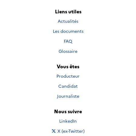
Liens utiles
Actualités
Les documents
FAQ
Glossaire
Vous êtes
Producteur
Candidat
Journaliste
Nous suivre
Nous suivre sur
LinkedIn
Nous suivre sur
X (ex-Twitter)