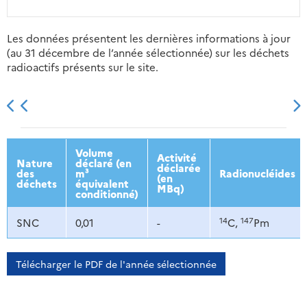
Les données présentent les dernières informations à jour
(au 31 décembre de l’année sélectionnée) sur les déchets
radioactifs présents sur le site.
2013
2014
2015
2016
Volume
Activité
Nature
déclaré (en
déclarée
des
m³
Radionucléides
(en
déchets
équivalent
MBq)
conditionné)
14
147
SNC
0,01
-
C,
Pm
Télécharger le PDF de l'année sélectionnée